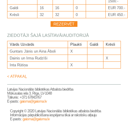
1500.-
Galdi
16
16
0
EUR 700.-
Krēsli
32
32
0
EUR 450.-
ZIEDOTĀJI ŠAJĀ LASĪTAVĀ/AUDITORIJĀ
Vārds Uzvārds
Plaukti
Galdi
Krēsli
Guntars Jānis un Aina Āboli
X
Dainis un Irma Rudzīši
X
Inta Rūtiņa
X
< ATPAKAĻ
Latvijas Nacionālās bibliotēkas Atbalsta biedrība
Mūkusalas iela 3, Rīga, LV-1048
Tālrunis: +371 67843767
E-pasts:
gaisma@gaisma.lv
Copyright © 2020 Latvijas Nacionālās bibliotēkas atbalsta biedrība
Informācijas pārpublicēšana iespējama tikai ar rakstisku atļauju
E-pasts:
gaisma@gaisma.lv