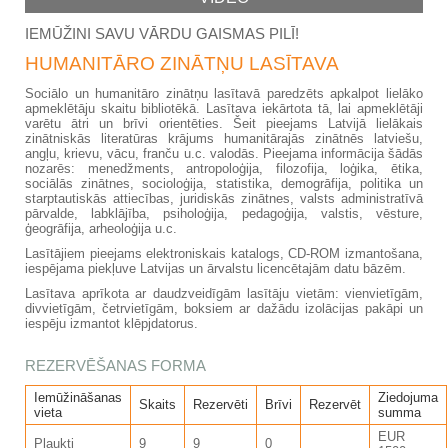
IEMŪŽINI SAVU VĀRDU GAISMAS PILĪ!
HUMANITĀRO ZINĀTŅU LASĪTAVA
Sociālo un humanitāro zinātņu lasītavā paredzēts apkalpot lielāko
apmeklētāju skaitu bibliotēkā. Lasītava iekārtota tā, lai apmeklētāji
varētu ātri un brīvi orientēties. Šeit pieejams Latvijā lielākais
zinātniskās literatūras krājums humanitārajās zinātnēs latviešu,
angļu, krievu, vācu, franču u.c. valodās. Pieejama informācija šādās
nozarēs: menedžments, antropoloģija, filozofija, loģika, ētika,
sociālās zinātnes, socioloģija, statistika, demogrāfija, politika un
starptautiskās attiecības, juridiskās zinātnes, valsts administratīvā
pārvalde, labklājība, psiholoģija, pedagoģija, valstis, vēsture,
ģeogrāfija, arheoloģija u.c.
Lasītājiem pieejams elektroniskais katalogs, CD-ROM izmantošana,
iespējama piekļuve Latvijas un ārvalstu licencētajām datu bāzēm.
Lasītava aprīkota ar daudzveidīgām lasītāju vietām: vienvietīgām,
divvietīgām, četrvietīgām, boksiem ar dažādu izolācijas pakāpi un
iespēju izmantot klēpjdatorus.
REZERVĒŠANAS FORMA
Iemūžināšanas
Ziedojuma
Skaits
Rezervēti
Brīvi
Rezervēt
vieta
summa
EUR
Plaukti
9
9
0