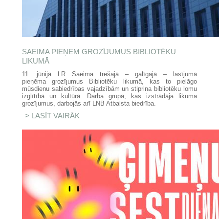
SAEIMA PIEŅEM GROZĪJUMUS BIBLIOTĒKU
LIKUMĀ
11. jūnijā LR Saeima trešajā – galīgajā – lasījumā
pieņēma grozījumus Bibliotēku likumā, kas to pielāgo
mūsdienu sabiedrības vajadzībām un stiprina bibliotēku lomu
izglītībā un kultūrā. Darba grupā, kas izstrādāja likuma
grozījumus, darbojās arī LNB Atbalsta biedrība.
LASĪT VAIRĀK
PAR SAEIMA PIEŅEM
GROZĪJUMUS BIBLIOTĒKU
LIKUMĀ