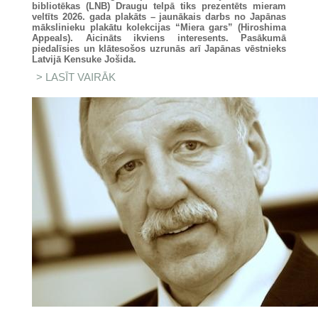
bibliotēkas (LNB) Draugu telpā tiks prezentēts mieram
veltīts 2026. gada plakāts – jaunākais darbs no Japānas
mākslinieku plakātu kolekcijas “Miera gars” (Hiroshima
Appeals). Aicināts ikviens interesents. Pasākumā
piedalīsies un klātesošos uzrunās arī
Japānas vēstnieks
Latvijā Kensuke Jošida.
LASĪT VAIRĀK
PAR MIERA VĒSTĪJUMS NO
JAPĀNAS – LATVIJAS
NACIONĀLAJĀ BIBLIOTĒKĀ
PREZENTĒS 2026. GADA
PLAKĀTU