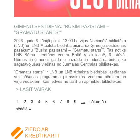
ĢIMEŅU SESTDIENA: "BŪSIM PAZĪSTAMI –
"GRĀMATU STARTS""
2026. gada 6. jūnijā plkst. 13.00 Latvijas Nacionālā bibliotēka
(LNB) un LNB Atbalsta biedrība aicina uz Ģimeņu sestdienas
pasākumu “Būsim pazīstami – “Grāmatu starts””. Tas notiks
LNB Bērnu literatūras centra Baltā Vilka klasē, 6. stāvā.
Bērnus un ģimenes gaida leļļu izrāde un radošā darbnīca, ko
sagatavojušas viešņas no Jūrmalas Centrālās bibliotēkas.
“Grāmatu starts” ir LNB un LNB Atbalsta biedrības lasīšanas
veicināšanas programma pirmsskolas vecuma bērniem un
viņu vecākiem, kas iedvesmo lasīt un apmeklēt bibliotēkas.
LASĪT VAIRĀK
PAR ĢIMEŅU SESTDIENA:
"BŪSIM PAZĪSTAMI – "GRĀMATU
STARTS""
LAPAS
1
2
3
4
5
6
7
8
9
…
nākamā ›
pēdējā »
ZIEDO AR
KREDĪTKARTI