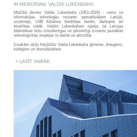
IN MEMORIAM. VALDIS LOKENBAHS
Mūžībā devies Valdis Lokenbahs (1951-2026) - viens no
informācijas tehnoloģiju nozares pamatlicējiem Latvijā,
uzņēmējs, LNB Atbalsta biedrības biedrs, darbojies arī
biedrības valdē. Valdim Lokenbaham rūpēja, lai Latvijas
bibliotēkas būtu mūsdienīgas un pilnvērtīgi izmanto jaunākās
tehnoloģiskās iespējas to darbā un attīstībā.
Izsakām dziļu līdzjūtību Valda Lokenbaha ģimenei, draugiem,
kolēģiem un domubiedriem.
LASĪT VAIRĀK
PAR IN MEMORIAM. VALDIS
LOKENBAHS