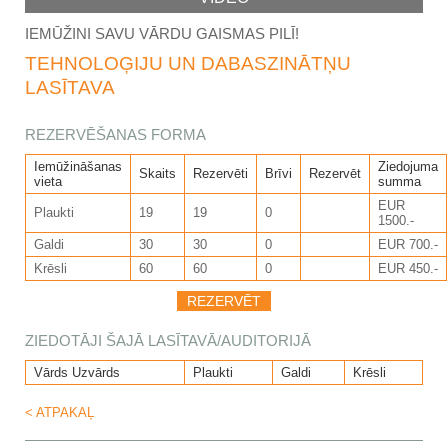
IEMŪŽINI SAVU VĀRDU GAISMAS PILĪ!
TEHNOLOĢIJU UN DABASZINĀTŅU
LASĪTAVA
REZERVĒŠANAS FORMA
Iemūžināšanas
Ziedojuma
Skaits
Rezervēti
Brīvi
Rezervēt
vieta
summa
EUR
Plaukti
19
19
0
1500.-
Galdi
30
30
0
EUR 700.-
Krēsli
60
60
0
EUR 450.-
ZIEDOTĀJI ŠAJĀ LASĪTAVĀ/AUDITORIJĀ
Vārds Uzvārds
Plaukti
Galdi
Krēsli
< ATPAKAĻ