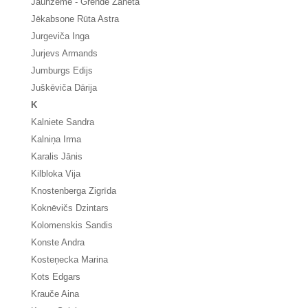
Jaunzeme - Grende Žaneta
Jēkabsone Rūta Astra
Jurgeviča Inga
Jurjevs Armands
Jumburgs Edijs
Juškēviča Dārija
K
Kalniete Sandra
Kalniņa Irma
Karalis Jānis
Kilbloka Vija
Knostenberga Zigrīda
Koknēvičs Dzintars
Kolomenskis Sandis
Konste Andra
Kosteņecka Marina
Kots Edgars
Krauče Aina