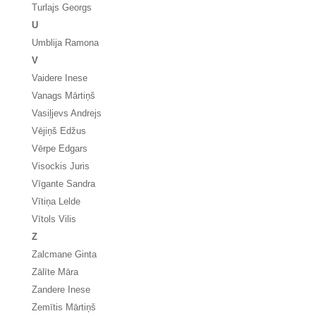
Turlajs Georgs
U
Umblija Ramona
V
Vaidere Inese
Vanags Mārtiņš
Vasiļjevs Andrejs
Vējiņš Edžus
Vērpe Edgars
Visockis Juris
Vīgante Sandra
Vītiņa Lelde
Vītols Vilis
Z
Zalcmane Ginta
Zālīte Māra
Zandere Inese
Zemītis Mārtiņš