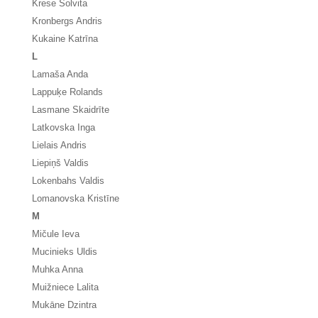
Krese Solvita
Kronbergs Andris
Kukaine Katrīna
L
Lamaša Anda
Lappuķe Rolands
Lasmane Skaidrīte
Latkovska Inga
Lielais Andris
Liepiņš Valdis
Lokenbahs Valdis
Lomanovska Kristīne
M
Mičule Ieva
Mucinieks Uldis
Muhka Anna
Muižniece Lalita
Mukāne Dzintra