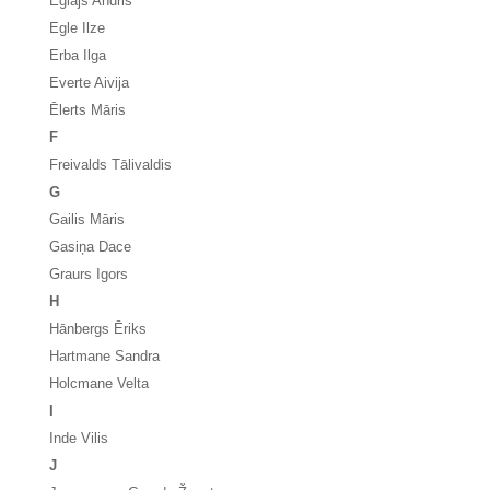
Eglājs Andris
Egle Ilze
Erba Ilga
Everte Aivija
Ēlerts Māris
F
Freivalds Tālivaldis
G
Gailis Māris
Gasiņa Dace
Graurs Igors
H
Hānbergs Ēriks
Hartmane Sandra
Holcmane Velta
I
Inde Vilis
J