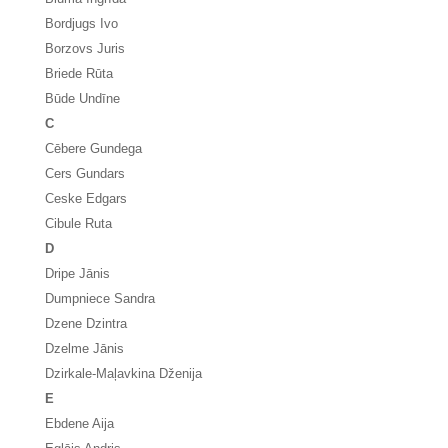
Bordjugs Ivo
Borzovs Juris
Briede Rūta
Būde Undīne
C
Cēbere Gundega
Cers Gundars
Ceske Edgars
Cibule Ruta
D
Dripe Jānis
Dumpniece Sandra
Dzene Dzintra
Dzelme Jānis
Dzirkale-Maļavkina Dženija
E
Ebdene Aija