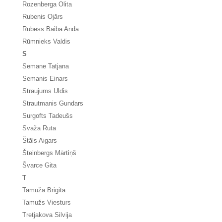
Rozenberga Olita
Rubenis Ojārs
Rubess Baiba Anda
Rūmnieks Valdis
S
Semane Tatjana
Semanis Einars
Straujums Uldis
Strautmanis Gundars
Surgofts Tadeušs
Svaža Ruta
Štāls Aigars
Šteinbergs Mārtiņš
Švarce Gita
T
Tamuža Brigita
Tamužs Viesturs
Tretjakova Silvija