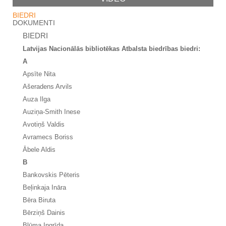
BIEDRI
DOKUMENTI
BIEDRI
Latvijas Nacionālās bibliotēkas Atbalsta biedrības biedri:
A
Apsīte Nita
Ašeradens Arvils
Auza Ilga
Auziņa-Smith Inese
Avotiņš Valdis
Avramecs Boriss
Ābele Aldis
B
Bankovskis Pēteris
Beļinkaja Ināra
Bēra Biruta
Bērziņš Dainis
Blūma Ingrīda