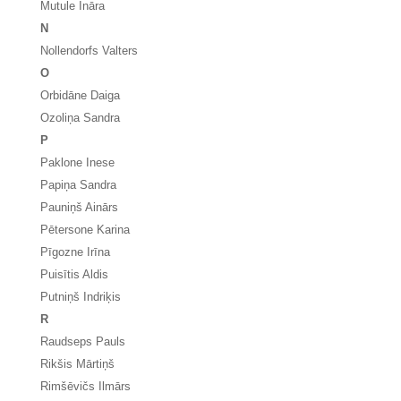
Mutule Ināra
N
Nollendorfs Valters
O
Orbidāne Daiga
Ozoliņa Sandra
P
Paklone Inese
Papiņa Sandra
Pauniņš Ainārs
Pētersone Karina
Pīgozne Irīna
Puisītis Aldis
Putniņš Indriķis
R
Raudseps Pauls
Rikšis Mārtiņš
Rimšēvičs Ilmārs