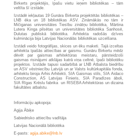
Birkerts projektējis, īpašu vietu ieņem bibliotēkas – tām
veltīta šī izstāde.
Izstādē iekļautas 19 Gunāra Birkerta projektētās bibliotēkas –
LNB ēka un 18 bibliotēkas ASV. Zināmākās no tām ir
Mičiganas universitātes Tiesību zinātņu bibliotēka, Mārtina
Lutera Kinga pilsētas un universitātes bibliotēka Sanhosē,
Dulutas publiskā bibliotēka. Arhitekta radošās dzīves
kulminācija bija Latvijas Nacionālās bibliotēkas uzcelšana.
Izstādi veido fotogrāfijas, skices un ēku maketi. Tajā izceltas
arhitekta īpašās attiecības ar gaismu. Gunāru Birkertu mēdz
dēvēt par gaismas arhitektūras meistaru, pārsteidzoši
gaismas risinājumi atklājas katrā viņa celtnē, īpaši bibliotēku
projektos. Izstāde tapusi sadarbībā ar LNB Atbalsta biedrību
un ASV vēstniecību Latvijā un ar Valsts kultūrkapitāla fonda,
arhitektu biroja Arhis Arhitekti, SIA Gaismas stils, SIA Aidaco
Construction, AS Latvijas Finieris, SIA Paradīzes āboli,
SIA Rīgas Krēslu fabrika un RISEBA Arhitektūras un dizaina
fakultātes atbalstu.
Informāciju apkopoja:
Agija Ābiķe
Sabiedrisko attiecību vadītāja
Latvijas Nacionālā bibliotēka
E-pasts:
agija.abike@lnb.lv