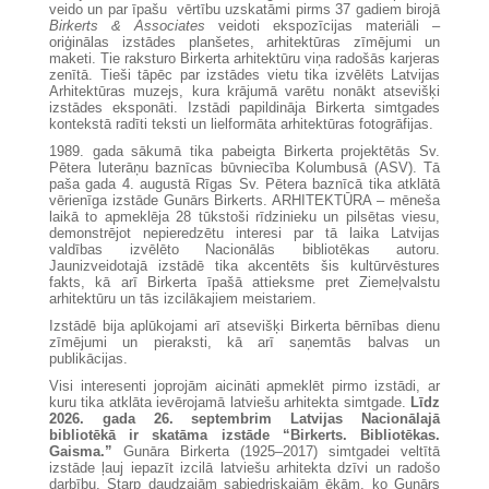
veido un par īpašu vērtību uzskatāmi pirms 37 gadiem birojā
Birkerts & Associates
veidoti ekspozīcijas materiāli –
oriģinālas izstādes planšetes, arhitektūras zīmējumi un
maketi. Tie raksturo Birkerta arhitektūru viņa radošās karjeras
zenītā. Tieši tāpēc par izstādes vietu tika izvēlēts Latvijas
Arhitektūras muzejs, kura krājumā varētu nonākt atsevišķi
izstādes eksponāti. Izstādi papildināja Birkerta simtgades
kontekstā radīti teksti un lielformāta arhitektūras fotogrāfijas.
1989. gada sākumā tika pabeigta Birkerta projektētās Sv.
Pētera luterāņu baznīcas būvniecība Kolumbusā (ASV). Tā
paša gada 4. augustā Rīgas Sv. Pētera baznīcā tika atklātā
vērienīga izstāde Gunārs Birkerts. ARHITEKTŪRA – mēneša
laikā to apmeklēja 28 tūkstoši rīdzinieku un pilsētas viesu,
demonstrējot nepieredzētu interesi par tā laika Latvijas
valdības izvēlēto Nacionālās bibliotēkas autoru.
Jaunizveidotajā izstādē tika akcentēts šis kultūrvēstures
fakts, kā arī Birkerta īpašā attieksme pret Ziemeļvalstu
arhitektūru un tās izcilākajiem meistariem.
Izstādē bija aplūkojami arī atsevišķi Birkerta bērnības dienu
zīmējumi un pieraksti, kā arī saņemtās balvas un
publikācijas.
Visi interesenti joprojām aicināti apmeklēt pirmo izstādi, ar
kuru tika atklāta ievērojamā latviešu arhitekta simtgade.
Līdz
2026. gada 26. septembrim Latvijas Nacionālajā
bibliotēkā ir skatāma izstāde “Birkerts. Bibliotēkas.
Gaisma.”
Gunāra Birkerta (1925–2017) simtgadei veltītā
izstāde ļauj iepazīt izcilā latviešu arhitekta dzīvi un radošo
darbību. Starp daudzajām sabiedriskajām ēkām, ko Gunārs