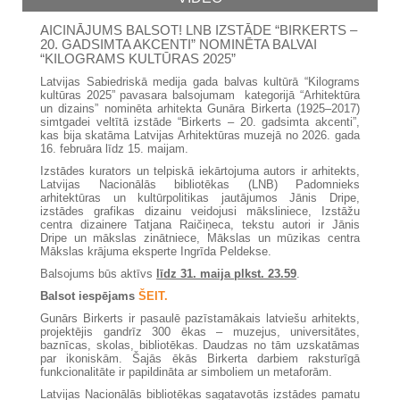
AICINĀJUMS BALSOT! LNB IZSTĀDE “BIRKERTS –
20. GADSIMTA AKCENTI” NOMINĒTA BALVAI
“KILOGRAMS KULTŪRAS 2025”
Latvijas Sabiedriskā medija gada balvas kultūrā “Kilograms
kultūras 2025” pavasara balsojumam kategorijā “Arhitektūra
un dizains” nominēta arhitekta Gunāra Birkerta (1925–2017)
simtgadei veltītā izstāde “Birkerts – 20. gadsimta akcenti”,
kas bija skatāma Latvijas Arhitektūras muzejā no 2026. gada
16. februāra līdz 15. maijam.
Izstādes kurators un telpiskā iekārtojuma autors ir arhitekts,
Latvijas Nacionālās bibliotēkas (LNB) Padomnieks
arhitektūras un kultūrpolitikas jautājumos Jānis Dripe,
izstādes grafikas dizainu veidojusi māksliniece, Izstāžu
centra dizainere Tatjana Raičiņeca, tekstu autori ir Jānis
Dripe un mākslas zinātniece, Mākslas un mūzikas centra
Mākslas krājuma eksperte Ingrīda Peldekse.
Balsojums būs aktīvs
līdz 31. maija plkst. 23.59
.
Balsot iespējams
ŠEIT.
Gunārs Birkerts ir pasaulē pazīstamākais latviešu arhitekts,
projektējis gandrīz 300 ēkas – muzejus, universitātes,
baznīcas, skolas, bibliotēkas. Daudzas no tām uzskatāmas
par ikoniskām. Šajās ēkās Birkerta darbiem raksturīgā
funkcionalitāte ir papildināta ar simboliem un metaforām.
Latvijas Nacionālās bibliotēkas sagatavotās izstādes pamatu