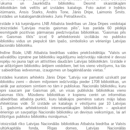
Tukuma un Jaunklidža bibliotēku. Desmit skaistākajām
bibliotēkām tiek veltīts arī izstādes katalogs. Foto autori ir Indriķis
Stūrmanis, Ansis Starks, Andris Tone, Jānis Dripe, Laimonis Šmits.
zstādes un katalogamākslinieks Juris Petraškevičs.
zstāde ir kā turpinājums LNB Atbalsta biedrības un Jāņa Dripes veidotajai
fotoizstādei “Latvijas mazās gaismas pilis”, kas parāda 60 pēdējā
desmitgadē pozitīvas pārmaiņas piedzīvojušas bibliotēkas. “Gaismas pils
un Gaismas tīkls” izceļ 9 arhitektoniski izcilākās no publisko
bibliotēku vidus un piepulcē tām īpašo, simbolisko un vērienīgo Latvijas
acionālo bibliotēku.
Undīne Būde, LNB Atbalsta biedrības valdes priekšsēdētāja: “Valsts un
ašvaldību izpratne par bibliotēku ieguldījumu iedzīvotāju nākotnē ir devusi
espēju no jauna tapt un attīstīties daudzām Latvijas bibliotēkām. Izstāde ir
ar atšķirīgiem bibliotēku ārējiem veidoliem, bet tos vieno vēstījums, ka tās
ir sabiedrības iedvesmas, izaugsmes un bagātināšanās vietas.”
zstādes kurators arhitekts Jānis Dripe: “Latviju var pamatoti uzskatīt par
ibliotēku zemi – diviem miljoniem iedzīvotāju pieder 1708 bibliotēkas, un
airāk par astoņiem simtiem no tām ir publiskas. Nacionālo bibliotēku, kuru
lepni saucam par Gaismas pili, un visas publiskās bibliotēkas vieno
Gaismas tīkls. Mūsdienu bibliotēkas ir kopienu centri un informētas
sabiedrības atbalsta punkti, kuru labākajos piemēros saturs mājo labas
arhitektūras vidē. Šī izstāde un katalogs ir vēstījums par 10 Latvijas
21. gadsimta arhitektoniski interesantākajām bibliotēkām – apskatot
ērienīgo un savpatīgo Nacionālo bibliotēku un deviņus veiksmīgus, lai arī
tšķirīgus publisko bibliotēku risinājumus.”
otoizstādi rīko Latvijas Nacionālās bibliotēkas Atbalsta biedrība ar Valsts
kultūrkapitāla fonda, Rīgas domes, Latvijas Nacionālās