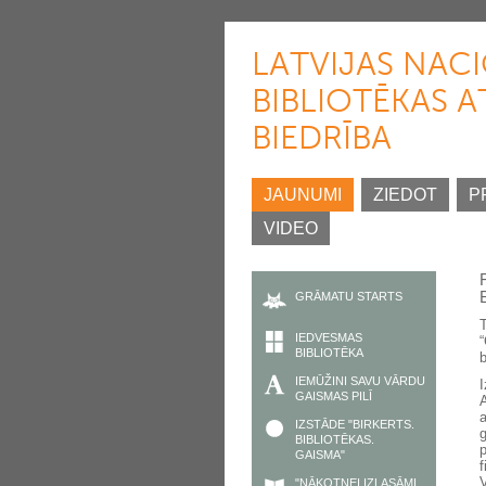
LATVIJAS NAC
BIBLIOTĒKAS A
BIEDRĪBA
JAUNUMI
ZIEDOT
P
VIDEO
GRĀMATU STARTS
IEDVESMAS
BIBLIOTĒKA
b
IEMŪŽINI SAVU VĀRDU
GAISMAS PILĪ
IZSTĀDE "BIRKERTS.
BIBLIOTĒKAS.
GAISMA"
"NĀKOTNEI IZLASĀMI.