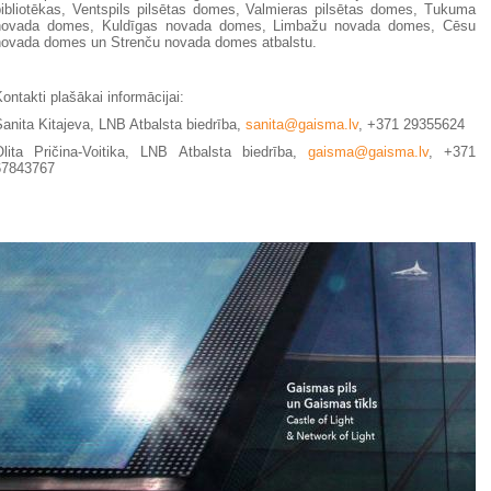
bibliotēkas, Ventspils pilsētas domes, Valmieras pilsētas domes, Tukuma
novada domes, Kuldīgas novada domes, Limbažu novada domes, Cēsu
novada domes un Strenču novada domes atbalstu.
ontakti plašākai informācijai:
anita Kitajeva, LNB Atbalsta biedrība,
sanita@gaisma.lv
, +371 29355624
Olita Pričina-Voitika, LNB Atbalsta biedrība,
gaisma@gaisma.lv
, +371
67843767