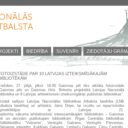
Pārlekt
uz
IONĀLĀS
galveno
TBALSTA
saturu
ROJEKTI
BIEDRĪBA
SUVENĪRI
ZIEDOTĀJU GRĀM
FOTOIZSTĀDE PAR 10 LATVIJAS IZTEIKSMĪGĀKAJĀM
BIBLIOTĒKĀM
Trešdien, 27. jūlijā, plkst. 16:00 Gaismas pilī tiks atklāta fotoizstāde
“Gaismas pils un Gaismas tīkls. Birkerta projektētā Latvijas Nacionālā
ibliotēka un 9 Latvijas arhitektoniski izteiksmīgākās publiskās bibliotēkas”.
Izstādi radījusi Latvijas Nacionālās bibliotēkas Atbalsta biedrība (LNB
Atbalsta biedrība) un arhitekts Jānis Dripe, lai izceltu un iepazīstinātu
apmeklētājus ar Latvijas 21.
gadsimta sākuma arhitektoniski interesantākajām bibliotēkām – Gaismas
pili un deviņām publiskajām bibliotēkām: Rīgas Centrālās bibliotēkas
filiālbibliotēku “Vidzeme”, Ventspils Galveno, Ventspils Pārventas,
Valmieras integrēto, Kuldīgas Galveno, Limbažu Galveno, Cēsu Centrālo,