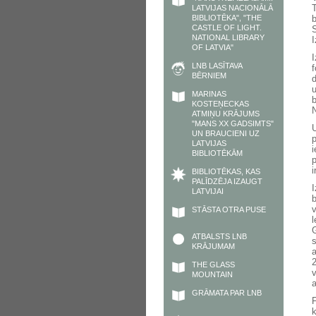
LATVIJAS NACIONĀLĀ
BIBLIOTĒKA", "THE
CASTLE OF LIGHT.
NATIONAL LIBRARY
I
OF LATVIA"
I
LNB LASĪTAVA
BĒRNIEM
MARINAS
KOSTEŅECKAS
N
ATMIŅU KRĀJUMS
"MANS XX GADSIMTS"
UN BRAUCIENI UZ
p
LATVIJAS
i
BIBLIOTĒKĀM
p
BIBLIOTĒKAS, KAS
PALĪDZĒJA IZAUGT
I
LATVIJAI
b
v
STĀSTA OTRA PUSE
ATBALSTS LNB
KRĀJUMAM
THE GLASS
v
MOUNTAIN
a
GRĀMATA PAR LNB
F