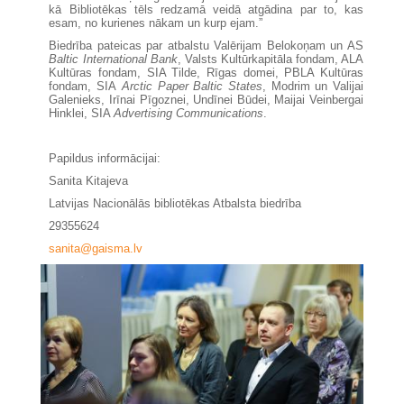
kā Bibliotēkas tēls redzamā veidā atgādina par to, kas
esam, no kurienes nākam un kurp ejam.”
Biedrība pateicas par atbalstu Valērijam Belokoņam un AS
Baltic International Bank
, Valsts Kultūrkapitāla fondam, ALA
Kultūras fondam, SIA Tilde, Rīgas domei, PBLA Kultūras
fondam, SIA
Arctic Paper Baltic States
, Modrim un Valijai
Galenieks, Irīnai Pīgoznei, Undīnei Būdei, Maijai Veinbergai
Hinklei, SIA
Advertising Communications
.
Papildus informācijai:
Sanita Kitajeva
Latvijas Nacionālās bibliotēkas Atbalsta biedrība
29355624
sanita@gaisma.lv