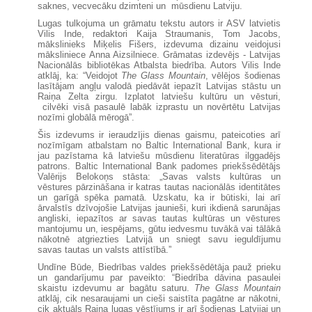
saknes, vecvecāku dzimteni un mūsdienu Latviju.
Lugas tulkojuma un grāmatu tekstu autors ir ASV latvietis
Vilis Inde, redaktori Kaija Straumanis, Tom Jacobs,
mākslinieks Miķelis Fišers, izdevuma dizainu veidojusi
māksliniece Anna Aizsilniece. Grāmatas izdevējs - Latvijas
Nacionālās bibliotēkas Atbalsta biedrība. Autors Vilis Inde
atklāj, ka: “Veidojot
The Glass Mountain
, vēlējos šodienas
lasītājam angļu valodā piedāvāt iepazīt Latvijas stāstu un
Raiņa Zelta zirgu. Izplatot latviešu kultūru un vēsturi,
cilvēki visā pasaulē labāk izprastu un novērtētu Latvijas
nozīmi globālā mērogā”.
Šis izdevums ir ieraudzījis dienas gaismu, pateicoties arī
nozīmīgam atbalstam no Baltic International Bank, kura ir
jau pazīstama kā latviešu mūsdienu literatūras ilggadējs
patrons. Baltic International Bank padomes priekšsēdētājs
Valērijs Belokoņs stāsta: „Savas valsts kultūras un
vēstures pārzināšana ir katras tautas nacionālās identitātes
un garīgā spēka pamatā. Uzskatu, ka ir būtiski, lai arī
ārvalstīs dzīvojošie Latvijas jaunieši, kuri ikdienā sarunājas
angliski, iepazītos ar savas tautas kultūras un vēstures
mantojumu un, iespējams, gūtu iedvesmu tuvākā vai tālākā
nākotnē atgriezties Latvijā un sniegt savu ieguldījumu
savas tautas un valsts attīstībā.”
Undīne Būde, Biedrības valdes priekšsēdētāja pauž prieku
un gandarījumu par paveikto: “Biedrība dāvina pasaulei
skaistu izdevumu ar bagātu saturu.
The Glass Mountain
atklāj, cik nesaraujami un cieši saistīta pagātne ar nākotni,
cik aktuāls Raiņa lugas vēstījums ir arī šodienas Latvijai un