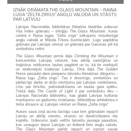
IZNĀK GRĀMATA THE GLASS MOUNTAIN – RAIŅA
LUGA “ZELTA ZIRGS” ANGĻU VALODĀ UN STĀSTS
PAR LATVIJU
Latvijas Nacionālās bibliotēkas Atbalsta biedrība izdevusi
Viļa Indes grāmatu – triloģiju
The Glass Mountain
, kuras
centrā ir Raiņa lugas “Zelta zirgs” tulkojums mūsdienīgā
angļu valodā ar Miķeļa Fišera ilustrācijām. Lugu papildina
grāmata par Latvijas vēsturi un grāmata par Gaismas pili kā
simbolisku celtni.
The Glass Mountain
pirmā daļa
Climbing the Mountain
ir
koncentrēta Latvijas vēsture, kas atklāj sarežģītus un
traģiskus notikumus tautas pagātnē un to, kā tie veidojuši
un ietekmējuši šodienas Latviju. Otrā daļa
The Golden
Horse
pasaulei dara pieejamu latviešu literatūras dārgumu –
Raiņa lugu „Zelta zirgs“. Tas ir drosmīgs, simbolisks un
pārlaicīgs darbs ar dziļu vēstījumu par Latvijas veidošanos,
cīņu par brīvību, pašnoteikšanos un tautas gara spēku.
Trešā daļa
The Castle of Light
ir par simbolisku ēku –
Latvijas Nacionālo bibliotēku, kas glabā Latvijas kultūras
mantojumu un gadsimtu zināšanas, bibliotēkas arhitektūra ir
tieša atsauce uz Latvijas vēsturi un Raiņa „Zelta zirgu“.
Autors savā ziņā aicina lasītāju caur trim grāmatām iepazīt
Latviju un atklāj vienotu, skaistu un daudzslāņainu tās
koptēlu. Izdevums īpaši veltīts latviešu jaunajai paaudzei,
kas uzaugusi ārpus Latvijas un ikdienā lieto angļu valodu.
The Glass Mountain
palīdz iepazīt un izprast savas