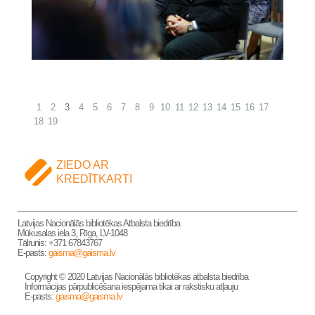
1
2
3
4
5
6
7
8
9
10
11
12
13
14
15
16
17
18
19
ZIEDO AR
KREDĪTKARTI
Latvijas Nacionālās bibliotēkas Atbalsta biedrība
Mūkusalas iela 3, Rīga, LV-1048
Tālrunis: +371 67843767
E-pasts:
gaisma@gaisma.lv
Copyright © 2020 Latvijas Nacionālās bibliotēkas atbalsta biedrība
Informācijas pārpublicēšana iespējama tikai ar rakstisku atļauju
E-pasts:
gaisma@gaisma.lv