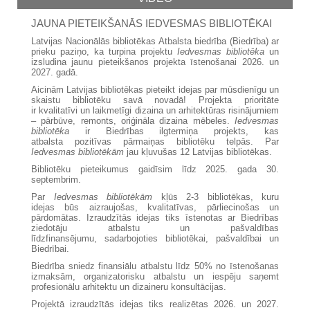
JAUNA PIETEIKŠANĀS IEDVESMAS BIBLIOTĒKAI
Latvijas Nacionālās bibliotēkas Atbalsta biedrība (Biedrība) ar
prieku paziņo, ka turpina projektu
Iedvesmas bibliotēka
un
izsludina jaunu pieteikšanos projekta īstenošanai 2026. un
2027. gadā.
Aicinām Latvijas bibliotēkas pieteikt idejas par mūsdienīgu un
skaistu bibliotēku savā novadā! Projekta prioritāte
ir kvalitatīvi un laikmetīgi dizaina un arhitektūras risinājumiem
– pārbūve, remonts, oriģināla dizaina mēbeles.
Iedvesmas
bibliotēka
ir Biedrības ilgtermiņa projekts, kas
atbalsta pozitīvas pārmaiņas bibliotēku telpās. Par
Iedvesmas bibliotēkām
jau kļuvušas 12 Latvijas bibliotēkas.
Bibliotēku pieteikumus gaidīsim līdz 2025. gada 30.
septembrim.
Par
Iedvesmas bibliotēkām
kļūs 2-3 bibliotēkas, kuru
idejas būs aizraujošas, kvalitatīvas, pārliecinošas un
pārdomātas. Izraudzītās idejas tiks īstenotas ar Biedrības
ziedotāju atbalstu un pašvaldības
līdzfinansējumu, sadarbojoties bibliotēkai, pašvaldībai un
Biedrībai.
Biedrība sniedz finansiālu atbalstu līdz 50% no īstenošanas
izmaksām, organizatorisku atbalstu un iespēju saņemt
profesionālu arhitektu un dizaineru konsultācijas.
Projektā izraudzītās idejas tiks realizētas 2026. un 2027.