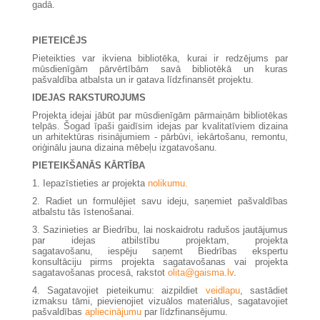
gadā.
PIETEICĒJS
Pieteikties var ikviena bibliotēka, kurai ir redzējums par
mūsdienīgām pārvērtībām savā bibliotēkā un kuras
pašvaldība atbalsta un ir gatava līdzfinansēt projektu.
IDEJAS RAKSTUROJUMS
Projekta idejai jābūt par mūsdienīgām pārmaiņām bibliotēkas
telpās. Šogad īpaši gaidīsim idejas par kvalitatīviem dizaina
un arhitektūras risinājumiem - pārbūvi, iekārtošanu, remontu,
oriģinālu jauna dizaina mēbeļu izgatavošanu.
PIETEIKŠANĀS KĀRTĪBA
1. Iepazīstieties ar projekta
nolikumu.
2. Radiet un formulējiet savu ideju, saņemiet pašvaldības
atbalstu tās īstenošanai.
3. Sazinieties ar Biedrību, lai noskaidrotu radušos jautājumus
par idejas atbilstību projektam, projekta
sagatavošanu, iespēju saņemt Biedrības ekspertu
konsultāciju pirms projekta sagatavošanas vai projekta
sagatavošanas procesā, rakstot
olita@gaisma.lv
.
4. Sagatavojiet pieteikumu: aizpildiet
veidlapu
, sastādiet
izmaksu tāmi, pievienojiet vizuālos materiālus, sagatavojiet
pašvaldības
apliecinājumu
par līdzfinansējumu.