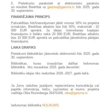
5. Pieteikumu parakstiet ar elektronisko parakstu
un nosūtiet Biedrībai uz
gaisma@gaisma.lv
līdz 2025. gada
30. septembrim.
FINANSĒJUMA PRINCIPS
Pašvaldības līdzfinansējumam jābūt vismaz 50% no projekta
izmaksām, Biedrības atbalsts būs līdz 50%, maksimāli - 10
000 EUR apmērā. Ja idejas īstenošanas kopējais
finansējums ir lielāks nekā 20 000 EUR, Biedrības atbalsts
būs 10 000 EUR apmērā un pašvaldībai jānodrošina pārējais
finansējums.
LAIKA GRAFIKS
Pieteikumi bibliotēkām jāiesniedz elektroniski līdz 2025. gada
30. septembrim.
Bibliotēkas, kuras izraudzītas dalībai Iedvesmas
bibliotēkā, tiks nosauktas 2025. gada decembrī.
Bibliotēku idejas tiks realizētas 2026.-2027. gada laikā.
Ja Jums radušies jautājumi, nepieciešama konsultācija vai
papildu informācija, lūdzu, sazinieties ar mums: projekta
vadītāja Olita Rozenberga 26470109,
olita@gaisma.lv
.
Iedvesmas bibliotēka
NOLIKUMS