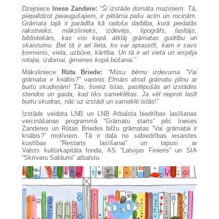
Dzejniece
Inese Zandere:
“
Šī izstāde domāta maziņiem. Tā,
piepalīdzot pieaugušajiem, ir pētāma pašu acīm un rociņām.
Grāmata tajā ir parādīta kā radoša darbība, kurā piedalās
rakstnieks, mākslinieks, izdevējs, tipogrāfs, lasītājs,
bibliotekārs, kas visi kopā atklāj grāmatas gudrību un
skaistumu. Bet tā ir arī lieta, ko var aptaustīt, kam ir savs
ķermenis, viela, uzbūve, kārtība. Un tā ir arī vieta un iespēja
rotaļai, izdomai, ģimenes kopā būšanai.
”
Māksliniece
Rūta
Briede:
“Mūsu bērnu izdevuma “Vai
grāmatai ir knābis?” varonis Elmārs atrod grāmatu pilnu ar
burtu skudriņām! Tās, šoreiz īstas, paslēpušās arī izstādes
stendos un gaida, kad tiks sameklētas. Ja vēl neproti lasīt
burtu skudras, nāc uz izstādi un sameklē īstās!”
Izstāde veidota LNB un LNB Atbalsta biedrības lasīšanas
veicināšanas programmā “Grāmatu starts” pēc Ineses
Zanderes un Rūtas Briedes bilžu grāmatas “Vai grāmatai ir
knābis?” motīviem. Tā ir daļa no sabiedrības iesaistes
kustības “Restarts lasīšanai” un tapusi ar
Valsts kultūrkapitāla fonda, AS “Latvijas Finieris” un SIA
“Skrīveru Saldumi” atbalstu.