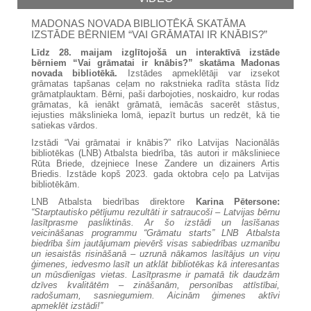
MADONAS NOVADA BIBLIOTĒKĀ SKATĀMA
IZSTĀDE BĒRNIEM “VAI GRĀMATAI IR KNĀBIS?”
Līdz 28. maijam izglītojošā un interaktīvā izstāde
bērniem “Vai grāmatai ir knābis?”
skatāma Madonas
novada bibliotēkā.
Izstādes apmeklētāji var izsekot
grāmatas tapšanas ceļam no rakstnieka radīta stāsta līdz
grāmatplauktam. Bērni, paši darbojoties, noskaidro, kur rodas
grāmatas, kā ienākt grāmatā, iemācās sacerēt stāstus,
iejusties mākslinieka lomā, iepazīt burtus un redzēt, kā tie
satiekas vārdos.
Izstādi “Vai grāmatai ir knābis?” rīko Latvijas Nacionālās
bibliotēkas (LNB) Atbalsta biedrība, tās autori ir māksliniece
Rūta Briede, dzejniece Inese Zandere un dizainers Artis
Briedis. Izstāde kopš 2023. gada oktobra ceļo pa Latvijas
bibliotēkām.
LNB Atbalsta biedrības direktore
Karina Pētersone:
“Starptautisko pētījumu rezultāti ir satraucoši – Latvijas bērnu
lasītprasme pasliktinās. Ar šo izstādi un lasīšanas
veicināšanas programmu “Grāmatu starts” LNB Atbalsta
biedrība šim jautājumam pievērš visas sabiedrības uzmanību
un iesaistās risināšanā – uzrunā nākamos lasītājus un viņu
ģimenes, iedvesmo lasīt un atklāt bibliotēkas kā interesantas
un mūsdienīgas vietas. Lasītprasme ir pamatā tik daudzām
dzīves kvalitātēm – zināšanām, personības attīstībai,
radošumam, sasniegumiem. Aicinām ģimenes aktīvi
apmeklēt izstādi!”