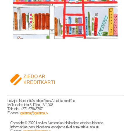
ZIEDO AR
KREDĪTKARTI
Latvijas Nacionālās bibliotēkas Atbalsta biedrība
Mūkusalas iela 3, Rīga, LV-1048
Tālrunis: +371 67843767
E-pasts:
gaisma@gaisma.lv
Copyright © 2020 Latvijas Nacionālās bibliotēkas atbalsta biedrība
Informācijas pārpublicēšana iespējama tikai ar rakstisku atļauju