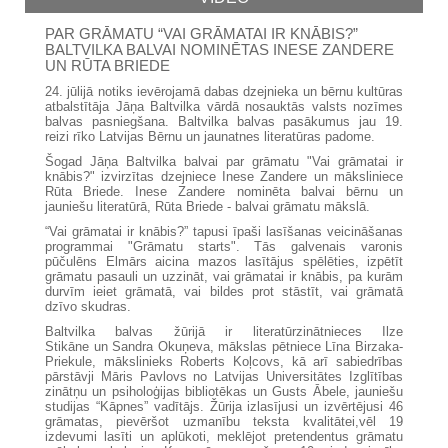
PAR GRĀMATU “VAI GRĀMATAI IR KNĀBIS?”
BALTVILKA BALVAI NOMINĒTAS INESE ZANDERE
UN RŪTA BRIEDE
24. jūlijā notiks ievērojamā dabas dzejnieka un bērnu kultūras
atbalstītāja Jāņa Baltvilka vārdā nosauktās valsts nozīmes
balvas pasniegšana. Baltvilka balvas pasākumus jau 19.
reizi rīko Latvijas Bērnu un jaunatnes literatūras padome.
Šogad Jāņa Baltvilka balvai par grāmatu "Vai grāmatai ir
knābis?" izvirzītas dzejniece Inese Zandere un māksliniece
Rūta Briede. Inese Zandere nominēta balvai bērnu un
jauniešu literatūrā, Rūta Briede - balvai grāmatu mākslā.
“Vai grāmatai ir knābis?” tapusi īpaši lasīšanas veicināšanas
programmai "Grāmatu starts". Tās galvenais varonis
pūčulēns Elmārs aicina mazos lasītājus spēlēties, izpētīt
grāmatu pasauli un uzzināt, vai grāmatai ir knābis, pa kurām
durvīm ieiet grāmatā, vai bildes prot stāstīt, vai grāmatā
dzīvo skudras.
Baltvilka balvas žūrijā ir literatūrzinātnieces Ilze
Stikāne un Sandra Okuņeva, mākslas pētniece Līna Birzaka-
Priekule, mākslinieks Roberts Koļcovs, kā arī sabiedrības
pārstāvji Māris Pavlovs no Latvijas Universitātes Izglītības
zinātņu un psiholoģijas bibliotēkas un Gusts Ābele, jauniešu
studijas “Kāpnes” vadītājs. Žūrija izlasījusi un izvērtējusi 46
grāmatas, pievēršot uzmanību teksta kvalitātei,vēl 19
izdevumi lasīti un aplūkoti, meklējot pretendentus grāmatu