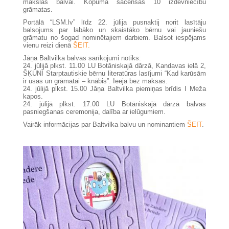
mākslas balvai. Kopumā sacenšas 10 izdevniecību
grāmatas.
Portālā “LSM.lv” līdz 22. jūlija pusnaktij norit lasītāju
balsojums par labāko un skaistāko bērnu vai jauniešu
grāmatu no šogad nominētajiem darbiem. Balsot iespējams
vienu reizi dienā
ŠEIT.
Jāņa Baltvilka balvas sarīkojumi notiks:
24. jūlijā plkst. 11.00 LU Botāniskajā dārzā, Kandavas ielā 2,
ŠĶŪNĪ Starptautiskie bērnu literatūras lasījumi “Kad karūsām
ir ūsas un grāmatai – knābis”. Ieeja bez maksas.
24. jūlijā plkst. 15.00 Jāņa Baltvilka piemiņas brīdis I Meža
kapos.
24. jūlijā plkst. 17.00 LU Botāniskajā dārzā balvas
pasniegšanas ceremonija, dalība ar ielūgumiem.
Vairāk informācijas par Baltvilka balvu un nominantiem
ŠEIT
.