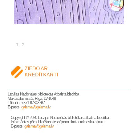
1
2
ZIEDO AR
KREDĪTKARTI
Latvijas Nacionālās bibliotēkas Atbalsta biedrība
Mūkusalas iela 3, Rīga, LV-1048
Tālrunis: +371 67843767
E-pasts:
gaisma@gaisma.lv
Copyright © 2020 Latvijas Nacionālās bibliotēkas atbalsta biedrība
Informācijas pārpublicēšana iespējama tikai ar rakstisku atļauju
E-pasts:
gaisma@gaisma.lv