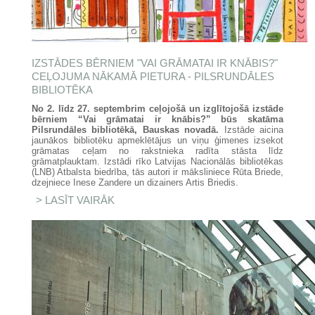
IZSTĀDES BĒRNIEM "VAI GRĀMATAI IR KNĀBIS?"
CEĻOJUMA NĀKAMĀ PIETURA - PILSRUNDĀLES
BIBLIOTĒKA
No 2. līdz 27. septembrim ceļojošā un izglītojošā izstāde
bērniem “Vai grāmatai ir knābis?”
būs skatāma
Pilsrundāles bibliotēkā, Bauskas novadā.
Izstāde aicina
jaunākos bibliotēku apmeklētājus un viņu ģimenes izsekot
grāmatas ceļam no rakstnieka radīta stāsta līdz
grāmatplauktam. Izstādi rīko Latvijas Nacionālās bibliotēkas
(LNB) Atbalsta biedrība, tās autori ir māksliniece Rūta Briede,
dzejniece Inese Zandere un dizainers Artis Briedis.
LASĪT VAIRĀK
PAR IZSTĀDES BĒRNIEM "VAI
GRĀMATAI IR KNĀBIS?"
CEĻOJUMA NĀKAMĀ PIETURA -
PILSRUNDĀLES BIBLIOTĒKA