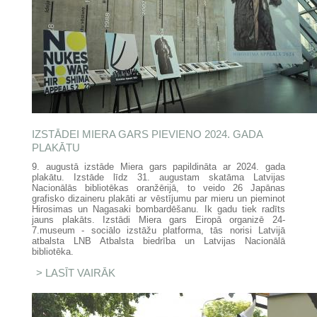
IZSTĀDEI MIERA GARS PIEVIENO 2024. GADA
PLAKĀTU
9. augustā izstāde Miera gars papildināta ar 2024. gada
plakātu. Izstāde līdz 31. augustam skatāma Latvijas
Nacionālās bibliotēkas oranžērijā, to veido 26 Japānas
grafisko dizaineru plakāti ar vēstījumu par mieru un pieminot
Hirosimas un Nagasaki bombardēšanu. Ik gadu tiek radīts
jauns plakāts. Izstādi Miera gars Eiropā organizē 24-
7.museum - sociālo izstāžu platforma, tās norisi Latvijā
atbalsta LNB Atbalsta biedrība un Latvijas Nacionālā
bibliotēka.
LASĪT VAIRĀK
PAR IZSTĀDEI MIERA GARS
PIEVIENO 2024. GADA PLAKĀTU