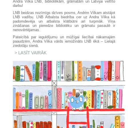
Andra Vilka LNB, bibliotēkām, grāmatām un Latvijai veltīto
darbu!
LNB beidzas nozīmīgs dzīves posms, Andrim Vilkam atstājot
LNB vadību. LNB Atbalsta biedrība cer uz Andra Vilka kā
padomdevēja un atbalsta klātbūtni arī turpmāk. Viņa
zināšanas un pieredze bibliotēku un grāmatu pasaulē ir
nenovērtējamas.
Pateicībā par ieguldījumu un mūžīgai liecībai nākamajām
paaudzēm, Andra Vilka vārds iemūžināts LNB ēkā – Lielajā
ziedotāju sienā.
LASĪT VAIRĀK
PAR LNB ATBALSTA BIEDRĪBA
SVEIC LNB DZIMŠANAS DIENĀ
UN PATEICAS ANDRIM VILKAM