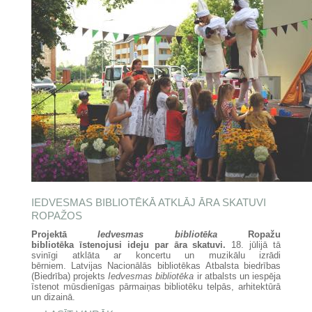
IEDVESMAS BIBLIOTĒKĀ ATKLĀJ ĀRA SKATUVI
ROPAŽOS
Projektā
Iedvesmas bibliotēka
Ropažu
bibliotēka īstenojusi ideju par āra skatuvi.
18. jūlijā tā
svinīgi atklāta ar koncertu un muzikālu izrādi
bērniem. Latvijas Nacionālās bibliotēkas Atbalsta biedrības
(Biedrība) projekts
Iedvesmas bibliotēka
ir atbalsts un iespēja
īstenot mūsdienīgas pārmaiņas bibliotēku telpās, arhitektūrā
un dizainā.