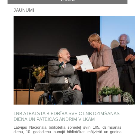
JAUNUMI
LNB ATBALSTA BIEDRĪBA SVEIC LNB DZIMŠANAS
DIENĀ UN PATEICAS ANDRIM VILKAM
Latvijas Nacionālā bibliotēka šonedēļ svin 105. dzimšanas
dienu, 10. gadadienu jaunajā bibliotēkas mājvietā un godina