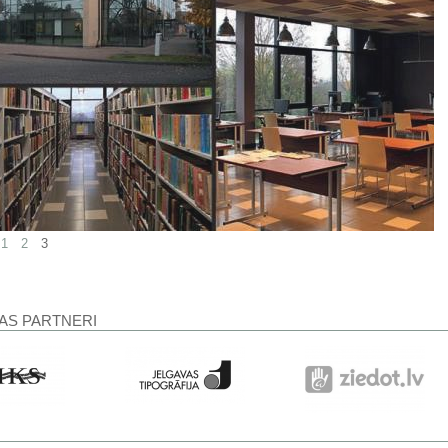
1
2
3
AS PARTNERI