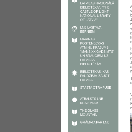
LATVIJAS NACIONĀLĀ
BIBLIOTĒKA", "THE
CASTLE OF LIGHT.
NATIONAL LIBRARY
OF LATVIA"
LNB LASĪTAVA
BĒRNIEM
g
k
MARINAS
m
KOSTEŅECKAS
ATMIŅU KRĀJUMS
"MANS XX GADSIMTS"
N
UN BRAUCIENI UZ
LATVIJAS
BIBLIOTĒKĀM
BIBLIOTĒKAS, KAS
PALĪDZĒJA IZAUGT
LATVIJAI
r
STĀSTA OTRA PUSE
“
V
ATBALSTS LNB
KRĀJUMAM
THE GLASS
MOUNTAIN
GRĀMATA PAR LNB