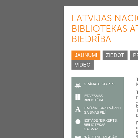
LATVIJAS NAC
BIBLIOTĒKAS A
BIEDRĪBA
JAUNUMI
ZIEDOT
P
VIDEO
GRĀMATU STARTS
IEDVESMAS
p
BIBLIOTĒKA
IEMŪŽINI SAVU VĀRDU
GAISMAS PILĪ
b
IZSTĀDE "BIRKERTS.
BIBLIOTĒKAS.
GAISMA"
b
š
"NĀKOTNEI IZLASĀMI.