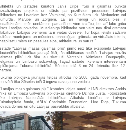
Arhitekts un izstādes kurators Jānis Dripe: “Šis ir gaismas punktu
vizualizācijas projekts un stāsts par pozitīviem procesiem Latvijas
bibliotēkās no Līvāniem līdz Valmierai, no Kursīšiem līdz Medumiem vai
Jumurdai, Mārupei un Zorģiem. Lai arī mērogi un rocība bieži ir
nesalīdzināmi, mēs centāmies pamanīt ne vien izcilību, bet arī labo gribu
visos Latvijas novados. Mūsdienīga bibliotēka sen vairs nav tikai grāmatu
labātuve. Labajos piemēros tā ir vietas dvēsele. Tur kopā lieliski sadzīvo
ultūras mantojums un mūsdienu tehnoloģijas, grāmata un virtuālais teksts,
azpilsētu miers un pasaules elpa, arhitektūra un saturs.”
Izstāde “Latvijas mazās gaismas pilis” pirmo reiz tika eksponēta Latvijas
acionālās bibliotēkas jaunajā ēkā, tās atklāšanas nedēļā. “Latvijas mazās
gaismas pilis” līdz šim jau skatījuši Ventspils, Valmieras, Daugavpils,
Jelgavas un Limbažu iedzīvotāji. Tagad izstāde ikvienam interesentam
aplūkojama Tukuma bibliotēkā, Šēseles ielā 3 no 24. februāra līdz 12.
martam.
Tukuma bibliotēka jaunajās telpās atrodas no 2008. gada novembra, kad
enovētā ēka Šēseles ielā 3 ieguva savu jauno veidolu.
Latvijas mazo gaismas piļu” izstādes idejas autori ir LNB direktors Andris
ilks un Limbažu Galvenās bibliotēkas direktore Dzintra Justa. Fotoizstādi
rīko Latvijas Nacionālās bibliotēkas Atbalsta biedrība ar Latvijas
Kultūrkapitāla fonda, ABLV Charitable Foundation, Live Riga, Tukuma
novada domes un citu Latvijas pašvaldību atbalstu.