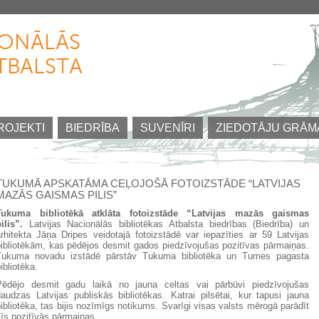
Pārlekt
uz
IONĀLĀS
galveno
TBALSTA
saturu
ROJEKTI
BIEDRĪBA
SUVENĪRI
ZIEDOTĀJU GRĀM
TUKUMĀ APSKATĀMA CEĻOJOŠĀ FOTOIZSTĀDE “LATVIJAS
MAZĀS GAISMAS PILIS”
Tukuma bibliotēkā atklāta fotoizstāde “Latvijas mazās gaismas
ilis”.
Latvijas Nacionālās bibliotēkas Atbalsta biedrības (Biedrība) un
arhitekta Jāņa Dripes veidotajā fotoizstādē var iepazīties ar 59 Latvijas
bibliotēkām, kas pēdējos desmit gados piedzīvojušas pozitīvas pārmaiņas.
Tukuma novadu izstādē pārstāv Tukuma bibliotēka un Tumes pagasta
ibliotēka.
Pēdējo desmit gadu laikā no jauna celtas vai pārbūvi piedzīvojušas
daudzas Latvijas publiskās bibliotēkas. Katrai pilsētai, kur tapusi jauna
ibliotēka, tas bijis nozīmīgs notikums. Svarīgi visas valsts mērogā parādīt
īs pozitīvās pārmaiņas.