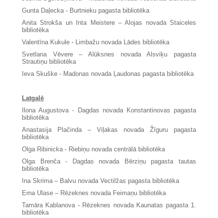
Gunta Daļecka - Burtnieku pagasta bibliotēka
Anita Strokša un Inta Meistere – Alojas novada Staiceles
bibliotēka
Valentīna Kukule - Limbažu novada Lādes bibliotēka
Svetlana Vēvere – Alūksnes novada Alsviķu pagasta
Strautiņu bibliotēka
Ieva Skuške - Madonas novada Ļaudonas pagasta bibliotēka
Latgalē
Ilona Augustova - Dagdas novada Konstantinovas pagasta
bibliotēka
Anastasija Plačinda – Viļakas novada Žīguru pagasta
bibliotēka
Olga Ribinicka - Riebiņu novada centrālā bibliotēka
Olga Brenča - Dagdas novada Bērziņu pagasta tautas
bibliotēka
Ina Skrima – Balvu novada Vectilžas pagasta bibliotēka
Erna Ulase – Rēzeknes novada Feimaņu bibliotēka
Tamāra Kablanova - Rēzeknes novada Kaunatas pagasta 1.
bibliotēka