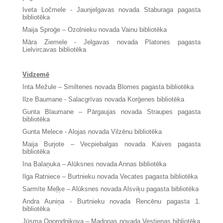
Iveta Ločmele - Jaunjelgavas novada Staburaga pagasta
bibliotēka
Maija Sproģe – Ozolnieku novada Vainu bibliotēka
Māra Ziemele - Jelgavas novada Platones pagasta
Lielvircavas bibliotēka
Vidzemē
Inta Mežule – Smiltenes novada Blomes pagasta bibliotēka
Ilze Baumane - Salacgrīvas novada Korģenes bibliotēka
Gunta Blaumane – Pārgaujas novada Straupes pagasta
bibliotēka
Gunta Melece - Alojas novada Vilzēnu bibliotēka
Maija Burjote – Vecpiebalgas novada Kaives pagasta
bibliotēka
Ina Balaņuka – Alūksnes novada Annas bibliotēka
Ilga Ratniece – Burtnieku novada Vecates pagasta bibliotēka
Sarmīte Meļķe – Alūksnes novada Alsviķu pagasta bibliotēka
Andra Auniņa - Burtnieku novada Rencēnu pagasta 1.
bibliotēka
Jūsma Ogorodņikova – Madonas novada Vestienas bibliotēka