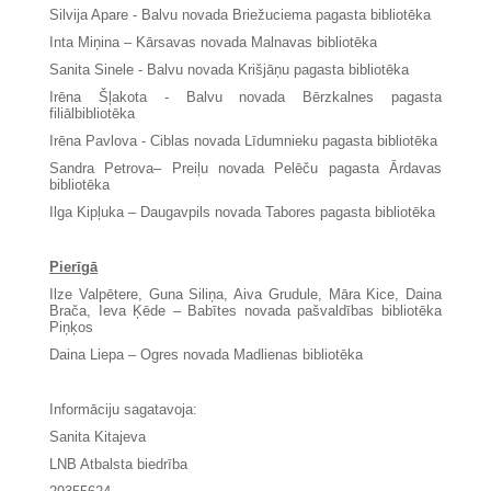
Silvija Apare - Balvu novada Briežuciema pagasta bibliotēka
Inta Miņina – Kārsavas novada Malnavas bibliotēka
Sanita Sinele - Balvu novada Krišjāņu pagasta bibliotēka
Irēna Šļakota - Balvu novada Bērzkalnes pagasta
filiālbibliotēka
Irēna Pavlova - Ciblas novada Līdumnieku pagasta bibliotēka
Sandra Petrova– Preiļu novada Pelēču pagasta Ārdavas
bibliotēka
Ilga Kipļuka – Daugavpils novada Tabores pagasta bibliotēka
Pierīgā
Ilze Valpētere, Guna Siliņa, Aiva Grudule, Māra Kice, Daina
Brača, Ieva Ķēde – Babītes novada pašvaldības bibliotēka
Piņķos
Daina Liepa – Ogres novada Madlienas bibliotēka
Informāciju sagatavoja:
Sanita Kitajeva
LNB Atbalsta biedrība