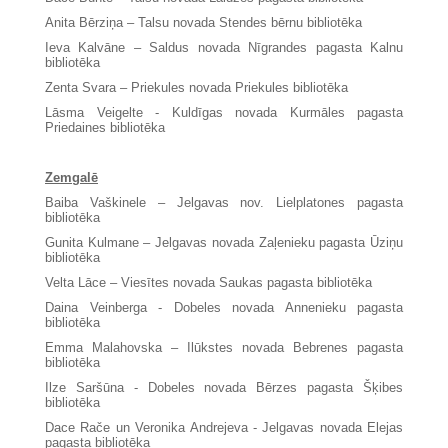
Anita Bērziņa – Talsu novada Stendes bērnu bibliotēka
Ieva Kalvāne – Saldus novada Nīgrandes pagasta Kalnu
bibliotēka
Zenta Svara – Priekules novada Priekules bibliotēka
Lāsma Veigelte - Kuldīgas novada Kurmāles pagasta
Priedaines bibliotēka
Zemgalē
Baiba Vaškinele – Jelgavas nov. Lielplatones pagasta
bibliotēka
Gunita Kulmane – Jelgavas novada Zaļenieku pagasta Ūziņu
bibliotēka
Velta Lāce – Viesītes novada Saukas pagasta bibliotēka
Daina Veinberga - Dobeles novada Annenieku pagasta
bibliotēka
Emma Malahovska – Ilūkstes novada Bebrenes pagasta
bibliotēka
Ilze Saršūna - Dobeles novada Bērzes pagasta Šķibes
bibliotēka
Dace Rače un Veronika Andrejeva - Jelgavas novada Elejas
pagasta bibliotēka