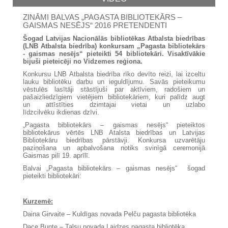
ZINĀMI BALVAS „PAGASTA BIBLIOTEKĀRS –
GAISMAS NESĒJS“ 2016 PRETENDENTI
Šogad Latvijas Nacionālās bibliotēkas Atbalsta biedrības
(LNB Atbalsta biedrība) konkursam „Pagasta bibliotekārs
- gaismas nesējs“ pieteikti 54 bibliotekāri. Visaktīvākie
bijuši pieteicēji no Vidzemes reģiona.
Konkursu LNB Atbalsta biedrība rīko devīto reizi, lai izceltu
lauku bibliotēku darbu un ieguldījumu. Savās pieteikumu
vēstulēs lasītāji stāstījuši par aktīviem, radošiem un
pašaizliedzīgiem vietējiem bibliotekāriem, kuri palīdz augt
un attīstīties dzimtajai vietai un uzlabo
līdzcilvēku ikdienas dzīvi.
„Pagasta bibliotekārs – gaismas nesējs“ pieteiktos
bibliotekārus vērtēs LNB Atalsta biedrības un Latvijas
Bibliotekāru biedrības pārstāvji. Konkursa uzvarētāju
paziņošana un apbalvošana notiks svinīgā ceremonijā
Gaismas pilī 19. aprīlī.
Balvai „Pagasta bibliotekārs – gaismas nesējs“ šogad
pieteikti bibliotekāri:
Kurzemē:
Daina Girvaite – Kuldīgas novada Pelču pagasta bibliotēka
Dace Bunte – Talsu novada Laidzes pagasta bibliotēka