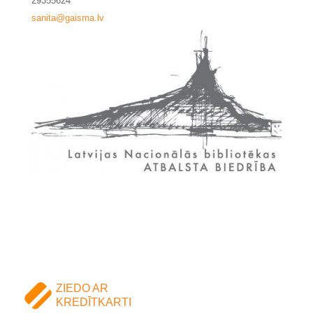
29355624
sanita@gaisma.lv
ZIEDO AR
KREDĪTKARTI