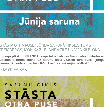
“STĀSTA OTRA PUSE” JŪNIJA SARUNĀ TIKSIES TOMS
KREICBERGS, MONIKA ZĪLE, BAIBA ZĪLE UN VIJA KILBLOKA
4. jūnijā plkst. 18.00 LNB Draugu telpā Latvijas Nacionālās bibliotēkas
Atbalsta biedr
ī
ba aicina uz sarunu cikla „St
ā
sta otra puse“ jūnija
sarunu “Paaudzes rakstniecībā – konflikts vai mijiedarbība?”.
LASĪT VAIRĀK
PAR “STĀSTA OTRA PUSE” JŪNIJA SARUNĀ
TIKSIES TOMS KREICBERGS, MONIKA ZĪLE,
BAIBA ZĪLE UN VIJA KILBLOKA