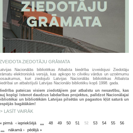
IZVEIDOTA ZIEDOTĀJU GRĀMATA
Latvijas Nacionālās bibliotēkas Atbalsta biedrība izveidojusi Ziedotāju
grāmatu elektroniskā versijā, kas apkopo to cilvēku vārdus un uzņēmumu
nosaukumus, kuri ziedojuši Latvijas Nacionālās bibliotēkas Atbalsta
iedrībai un atbalstījuši Latvijas Nacionālo bibliotēku kopš 1998. gada.
Biedrība pateicas visiem ziedotājiem par atbalstu un nesavtību, kas
ļauj kopīgi īstenot daudzus labdarības projektus, palīdzot Nacionālajai
bibliotēkai un bibliotēkām Latvijas pilsētās un pagastos kļūt saturā un
iespējās bagātākām!
LASĪT VAIRĀK
PAR IZVEIDOTA ZIEDOTĀJU GRĀMATA
LAPAS
« pirmā
‹ iepriekšējā
…
48
49
50
51
52
53
54
55
56
…
nākamā ›
pēdējā »