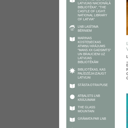
LATVIJAS NACIONĀLĀ
BIBLIOTĒKA", "THE
CASTLE OF LIGHT.
NATIONAL LIBRARY
OF LATVIA"
LNB LASĪTAVA
BĒRNIEM
MARINAS
KOSTEŅECKAS
ATMIŅU KRĀJUMS
"MANS XX GADSIMTS"
UN BRAUCIENI UZ
LATVIJAS
BIBLIOTĒKĀM
BIBLIOTĒKAS, KAS
PALĪDZĒJA IZAUGT
LATVIJAI
STĀSTA OTRA PUSE
ATBALSTS LNB
KRĀJUMAM
THE GLASS
MOUNTAIN
GRĀMATA PAR LNB