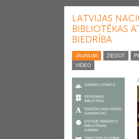
LATVIJAS NAC
BIBLIOTĒKAS A
BIEDRĪBA
JAUNUMI
ZIEDOT
P
VIDEO
GRĀMATU STARTS
IEDVESMAS
BIBLIOTĒKA
IEMŪŽINI SAVU VĀRDU
GAISMAS PILĪ
IZSTĀDE "BIRKERTS.
BIBLIOTĒKAS.
GAISMA"
"NĀKOTNEI IZLASĀMI.