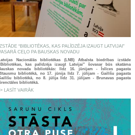
IZSTĀDE “BIBLIOTĒKAS, KAS PALĪDZĒJA IZAUGT LATVIJAI”
VASARĀ CEĻO PA BAUSKAS NOVADU
Latvijas Nacionālās bibliotēkas (LNB) Atbalsta biedrības izstāde
„Bibliotēkas, kas palīdzēja izaugt Latvijai” šovasar būs skatāma
Bauskas novada bibliotēkās: līdz 16. jūnijam -
Īslīces pagasta
Rītausmu bibliotēkā, no 17. jūnija līdz 7. jūlijam - Gailīšu pagasta
Gailīšu bibliotēkā, no 8. jūlija līdz 31. jūlijam - Brunavas pagasta
Grenctāles bibliotēkā.
LASĪT VAIRĀK
PAR IZSTĀDE “BIBLIOTĒKAS, KAS
PALĪDZĒJA IZAUGT LATVIJAI” VASARĀ CEĻO
PA BAUSKAS NOVADU