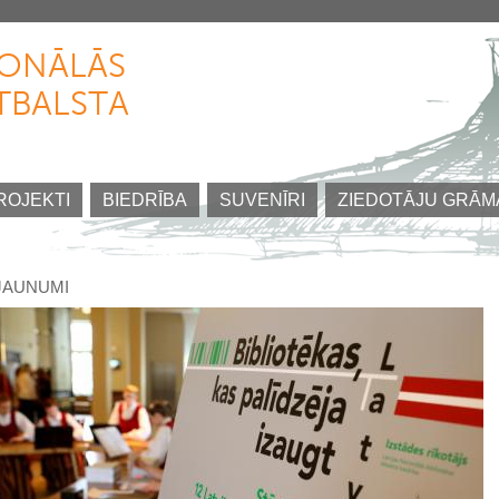
Pārlekt
uz
IONĀLĀS
galveno
TBALSTA
saturu
ROJEKTI
BIEDRĪBA
SUVENĪRI
ZIEDOTĀJU GRĀM
JAUNUMI