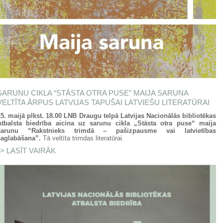
SARUNU CIKLA “STĀSTA OTRA PUSE” MAIJA SARUNA
VELTĪTA ĀRPUS LATVIJAS TAPUŠAI LATVIEŠU LITERATŪRAI
15. maijā plkst. 18.00 LNB Draugu telpā Latvijas Nacionālās bibliotēkas
Atbalsta biedr
ī
ba aicina uz sarunu cikla „St
ā
sta otra puse“ maija
sarunu “Rakstnieks trimdā – pašizpausme vai latvietības
saglabāšana”.
Tā veltīta trimdas literatūrai.
LASĪT VAIRĀK
PAR SARUNU CIKLA “STĀSTA OTRA PUSE”
MAIJA SARUNA VELTĪTA ĀRPUS LATVIJAS
TAPUŠAI LATVIEŠU LITERATŪRAI