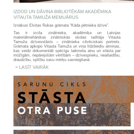
IZDOD UN DĀVINA BIBLIOTĒKĀM AKADĒMIĶA
VITAUTA TAMUŽA MEMUĀRUS
Iznākusi Elvitas Rukas grāmata “Kāda pētnieka dzīve”.
Tas ir izcila zinātnieka, akadēmiķa un Latvijas
materiālmehānikas zinātniskās skolas radītāja Vitauta
Tamuža dzīvesstāsts – zinātnieka cilvēciskais portrets.
Grāmata apkopo Vitauta Tamuža un viņa līdzbiedru atmiņas,
kas veido dokumentāli spēcīgu laikmeta ainu un stāsta par
mūžīgām, nepārejošām vērtībām – dzīvesprieku, neatlaidību,
draudzību, spītību savu mērķu sasniegšanā.
LASĪT VAIRĀK
PAR IZDOD UN DĀVINA
BIBLIOTĒKĀM AKADĒMIĶA
VITAUTA TAMUŽA MEMUĀRUS