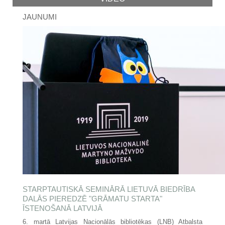
JAUNUMI
STARPTAUTISKĀ SEMINĀRĀ LIETUVĀ BIEDRĪBA
DALĀS PIEREDZĒ "GRĀMATU STARTA"
ĪSTENOŠANĀ LATVIJĀ
6. martā Latvijas Nacionālās bibliotēkas (LNB) Atbalsta