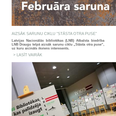
AIZSĀK SARUNU CIKLU "STĀSTA OTRA PUSE"
Latvijas Nacion
ā
l
ā
s bibliot
ē
kas (LNB) Atbalsta biedr
ī
ba
LNB Draugu telp
ā
aizs
ā
k sarunu ciklu „St
ā
sta otra puse“,
uz kuru aicin
ā
ts ikviens interesents.
LASĪT VAIRĀK
PAR AIZSĀK SARUNU CIKLU
"STĀSTA OTRA PUSE"