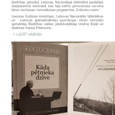
biedrības pārstāvji Lietuvas Nacionālajā bibliotēkā piedalījās
starptautiskā seminārā, kas bija veltīts pirmsskolas vecuma
bērnu lasīšanas veicināšanas programmai „Grāmatu starts“.
Lietuvas Kultūras ministrijas, Lietuvas Nacionālās bibliotēkas
un Lietuvas grāmatizdevēju asociācijas rīkoto semināru
apmeklēja Biedrības valdes priekšsēdētāja Undīne Būde un
direktore Karina Pētersone.
LASĪT VAIRĀK
PAR STARPTAUTISKĀ SEMINĀRĀ
LIETUVĀ BIEDRĪBA DALĀS
PIEREDZĒ "GRĀMATU STARTA"
ĪSTENOŠANĀ LATVIJĀ