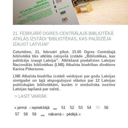
21. FEBRUĀRĪ OGRES CENTRĀLAJĀ BIBLIOTĒKĀ
ATKLĀS IZSTĀDI “BIBLIOTĒKAS, KAS PALĪDZĒJA
IZAUGT LATVIJAI”
Ceturtdien, 21. februārī plkst. 15.00 Ogres Centrālajā
bibliotēkā tiks atklāta ceļojošā izstāde „Bibliotēkas, kas
palīdzēja izaugt Latvijai”. Atklāšanā piedalīsies Latvijas
Nacionālās bibliotēkas (LNB) Atbalsta biedrības direktore
Karina Pētersone.
LNB Atbalsta biedrība izstādi veidojusi par godu Latvijas
simtgadei un tajā atspoguļojusi stāstus par 12 Latvijas
publiskajām bibliotēkām, kurām ir simboliska nozīme
Latvijas tapšanā par valsti.
LASĪT VAIRĀK
PAR 21. FEBRUĀRĪ OGRES
CENTRĀLAJĀ BIBLIOTĒKĀ
ATKLĀS IZSTĀDI “BIBLIOTĒKAS,
LAPAS
« pirmā
‹ iepriekšējā
…
51
52
53
54
55
56
KAS PALĪDZĒJA IZAUGT
LATVIJAI”
57
58
59
…
nākamā ›
pēdējā »