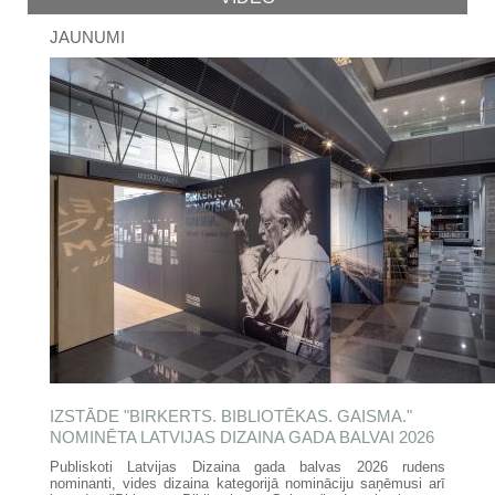
JAUNUMI
IZSTĀDE "BIRKERTS. BIBLIOTĒKAS. GAISMA."
NOMINĒTA LATVIJAS DIZAINA GADA BALVAI 2026
Publiskoti Latvijas Dizaina gada balvas 2026 rudens
nominanti, vides dizaina kategorijā nomināciju saņēmusi arī