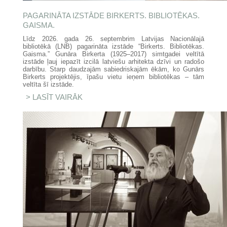
PAGARINĀTA IZSTĀDE BIRKERTS. BIBLIOTĒKAS.
GAISMA.
Līdz 2026. gada 26. septembrim Latvijas Nacionālajā
bibliotēkā (LNB) pagarināta izstāde “Birkerts. Bibliotēkas.
Gaisma.” Gunāra Birkerta (1925–2017) simtgadei veltītā
izstāde ļauj iepazīt izcilā latviešu arhitekta dzīvi un radošo
darbību. Starp daudzajām sabiedriskajām ēkām, ko Gunārs
Birkerts projektējis, īpašu vietu ieņem bibliotēkas – tām
veltīta šī izstāde.
LASĪT VAIRĀK
PAR PAGARINĀTA IZSTĀDE
BIRKERTS. BIBLIOTĒKAS.
GAISMA.