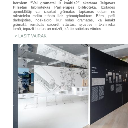
bērniem “Vai grāmatai ir knābis?”
skatāma Jelgavas
Pilsētas bibliotēkas Pārlielupes bibliotēkā.
Izstādes
apmeklētāji var izsekot grāmatas tapšanas ceļam no
rakstnieka radīta stāsta līdz grāmatplauktam. Bērni, paši
darbojoties, noskaidro, kur rodas grāmatas, kā ienākt
grāmatā, iemācās sacerēt stāstus, iejusties mākslinieka
lomā, iepazīt burtus un redzēt, kā tie satiekas vārdos.
LASĪT VAIRĀK
PAR IZSTĀDE BĒRNIEM “VAI
GRĀMATAI IR KNĀBIS?” CEĻO UZ
JELGAVU