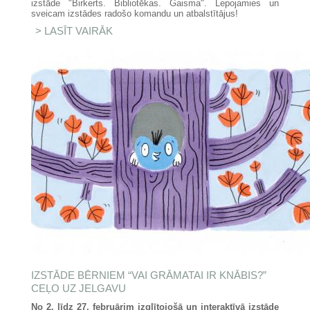
izstāde "Birkerts. Bibliotēkas. Gaisma". Lepojamies un
sveicam izstādes radošo komandu un atbalstītājus!
LASĪT VAIRĀK
PAR IZSTĀDE "BIRKERTS.
BIBLIOTĒKAS. GAISMA."
NOMINĒTA LATVIJAS DIZAINA
GADA BALVAI 2026
IZSTĀDE BĒRNIEM “VAI GRĀMATAI IR KNĀBIS?”
CEĻO UZ JELGAVU
No 2. līdz 27. februārim izglītojošā un interaktīvā izstāde