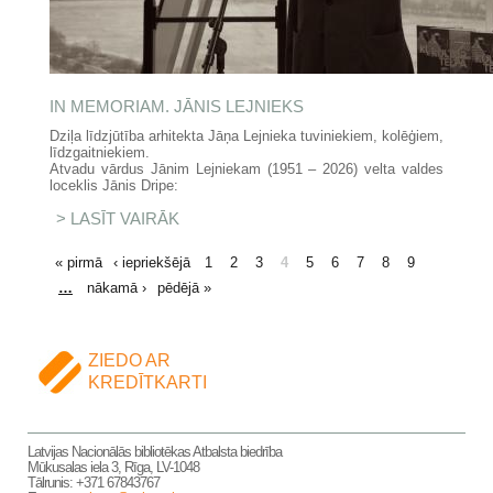
IN MEMORIAM. JĀNIS LEJNIEKS
Dziļa līdzjūtība arhitekta Jāņa Lejnieka tuviniekiem, kolēģiem,
līdzgaitniekiem.
Atvadu vārdus Jānim Lejniekam (1951 – 2026) velta valdes
loceklis Jānis Dripe:
LASĪT VAIRĀK
PAR IN MEMORIAM. JĀNIS
LEJNIEKS
LAPAS
« pirmā
‹ iepriekšējā
1
2
3
4
5
6
7
8
9
…
nākamā ›
pēdējā »
ZIEDO AR
KREDĪTKARTI
Latvijas Nacionālās bibliotēkas Atbalsta biedrība
Mūkusalas iela 3, Rīga, LV-1048
Tālrunis: +371 67843767