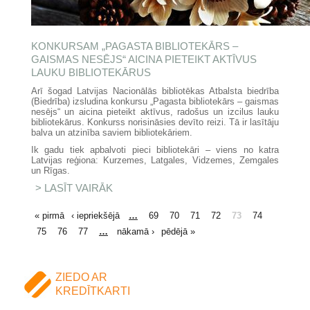
KONKURSAM „PAGASTA BIBLIOTEKĀRS –
GAISMAS NESĒJS“ AICINA PIETEIKT AKTĪVUS
LAUKU BIBLIOTEKĀRUS
Arī šogad Latvijas Nacionālās bibliotēkas Atbalsta biedrība
(Biedrība) izsludina konkursu „Pagasta bibliotekārs – gaismas
nesējs“ un aicina pieteikt aktīvus, radošus un izcilus lauku
bibliotekārus. Konkurss norisināsies devīto reizi. Tā ir lasītāju
balva un atzinība saviem bibliotekāriem.
Ik gadu tiek apbalvoti pieci bibliotekāri – viens no katra
Latvijas reģiona: Kurzemes, Latgales, Vidzemes, Zemgales
un Rīgas.
LASĪT VAIRĀK
PAR KONKURSAM „PAGASTA
BIBLIOTEKĀRS – GAISMAS
NESĒJS“ AICINA PIETEIKT
LAPAS
« pirmā
‹ iepriekšējā
…
69
70
71
72
73
74
AKTĪVUS LAUKU
BIBLIOTEKĀRUS
75
76
77
…
nākamā ›
pēdējā »
ZIEDO AR
KREDĪTKARTI