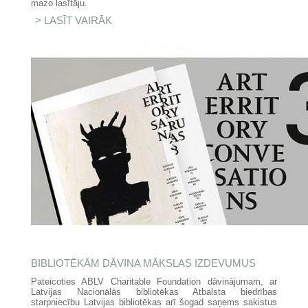
mazo lasītāju.
LASĪT VAIRĀK
PAR "GRĀMATU STARTS"
ŠOGAD JAU DIVREIZ VAIRĀK
BIBLIOTĒKĀS
BIBLIOTĒKĀM DĀVINA MĀKSLAS IZDEVUMUS
Pateicoties ABLV Charitable Foundation dāvinājumam, ar
Latvijas Nacionālās bibliotēkas Atbalsta biedrības
starpniecību Latvijas bibliotēkas arī šogad saņems sakistus