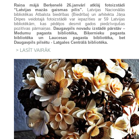
Raiņa mājā Berķenelē 26.janvārī atklāj fotoizstādi
“Latvijas mazās gaismas pilis”.
Latvijas Nacionālās
bibliotēkas Atbalsta biedrības (Biedrība) un arhitekta Jāņa
Dripes veidotajā fotoizstādē var iepazīties ar 59 Latvijas
bibliotēkām, kas pēdējos desmit gados piedzīvojušas
pozitīvas pārmaiņas.
Daugavpils novadu izstādē pārstāv –
Medumu pagasta bibliotēka, Biķernieku pagasta
bibliotēka un Laucesas pagasta bibliotēka, bet
Daugavpils pilsētu - Latgales Centrālā bibliotēka.
LASĪT VAIRĀK
PAR DAUGAVPILS NOVADĀ
RAIŅA MĀJĀ BERĶENELĒ
APSKATĀMA CEĻOJOŠĀ
FOTOIZSTĀDE “LATVIJAS MAZĀS
GAISMAS PILIS”