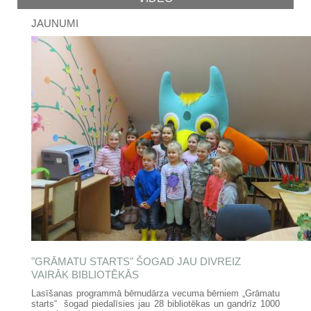
JAUNUMI
"GRĀMATU STARTS" ŠOGAD JAU DIVREIZ
VAIRĀK BIBLIOTĒKĀS
Lasīšanas programmā bērnudārza vecuma bērniem „Grāmatu
starts“ šogad piedalīsies jau 28 bibliotēkas un gandrīz 1000