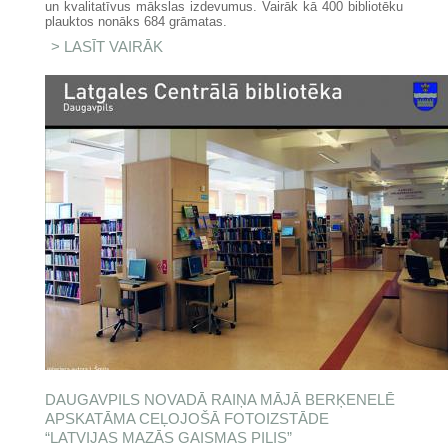
un kvalitatīvus mākslas izdevumus. Vairāk kā 400 bibliotēku
plauktos nonāks 684 grāmatas.
LASĪT VAIRĀK
PAR BIBLIOTĒKĀM DĀVINA
MĀKSLAS IZDEVUMUS
DAUGAVPILS NOVADĀ RAIŅA MĀJĀ BERĶENELĒ
APSKATĀMA CEĻOJOŠĀ FOTOIZSTĀDE
“LATVIJAS MAZĀS GAISMAS PILIS”