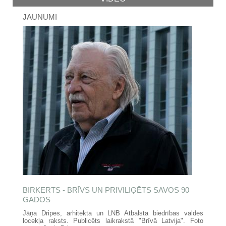
JAUNUMI
BIRKERTS - BRĪVS UN PRIVILIĢĒTS SAVOS 90
GADOS
Jāņa Dripes, arhitekta un LNB Atbalsta biedrības valdes
locekļa raksts. Publicēts laikrakstā "Brīvā Latvija". Foto