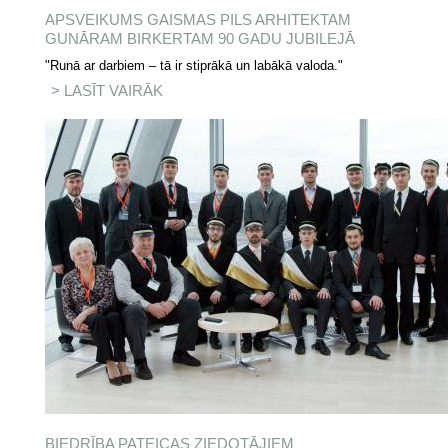
APSVEIKUMS GAISMAS PILS ARHITEKTAM
GUNĀRAM BIRKERTAM 90 GADU JUBILEJĀ
​"Runā ar darbiem – tā ir stiprākā un labākā valoda."
LASĪT VAIRĀK
PAR APSVEIKUMS GAISMAS
PILS ARHITEKTAM GUNĀRAM
BIRKERTAM 90 GADU JUBILEJĀ
BIEDRĪBA PATEICAS ZIEDOTĀJIEM