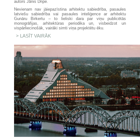
autors Jānis Dripe.
Nevienam nav jāiepazīstina arhitektu sabiedrība, pasaules
latviešu sabiedrība vai pasaules inteliģence ar arhitektu
Gunāru Birkertu – to lieliski dara par viņu publicētās
monogrāfijas, arhitektūras periodika un, visbeidzot un
vispārliecinošāk, vairāki simti viņa projektētu ēku.
LASĪT VAIRĀK
PAR BIRKERTS - BRĪVS UN
PRIVILIĢĒTS SAVOS 90 GADOS