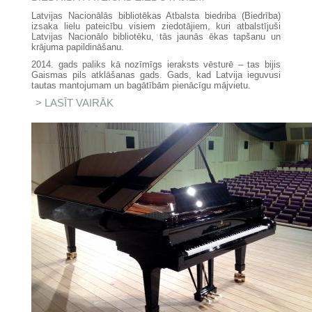
Latvijas Nacionālās bibliotēkas Atbalsta biedriba (Biedrība)
izsaka lielu pateicību visiem ziedotājiem, kuri atbalstījuši
Latvijas Nacionālo bibliotēku, tās jaunās ēkas tapšanu un
krājuma papildināšanu.
2014. gads paliks kā nozīmīgs ieraksts vēsturē – tas bijis
Gaismas pils atklāšanas gads. Gads, kad Latvija ieguvusi
tautas mantojumam un bagātībām pienācīgu mājvietu.
LASĪT VAIRĀK
PAR BIEDRĪBA PATEICAS
ZIEDOTĀJIEM