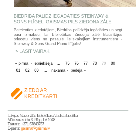
BIEDRĪBA PALĪDZ IEGĀDĀTIES STEINWAY &
SONS FLĪĢELI GAISMAS PILS ZIEDOŅA ZĀLEI
Pateicoties ziedotājiem, Biedrība palīdzēja iegādāties un segt
pusi izmaksu, lai Bibliotēkas Ziedoņa zālē klausītājus
priecētu viens no pasaulē lieliskākajiem instrumentiem -
Steinway & Sons Grand Piano flīģelis!
LASĪT VAIRĀK
PAR BIEDRĪBA PALĪDZ
IEGĀDĀTIES STEINWAY & SONS
FLĪĢELI GAISMAS PILS ZIEDOŅA
LAPAS
« pirmā
‹ iepriekšējā
…
75
76
77
78
79
80
ZĀLEI
81
82
83
…
nākamā ›
pēdējā »
ZIEDO AR
KREDĪTKARTI
Latvijas Nacionālās bibliotēkas Atbalsta biedrība
Mūkusalas iela 3, Rīga, LV-1048
Tālrunis: +371 67843767
E-pasts:
gaisma@gaisma.lv