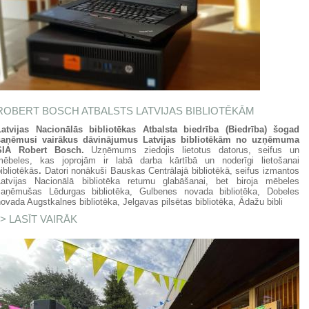
ROBERT BOSCH ATBALSTS LATVIJAS BIBLIOTĒKĀM
Latvijas Nacionālās bibliotēkas Atbalsta biedrība (Biedrība) šogad
saņēmusi vairākus dāvinājumus Latvijas bibliotēkām no uzņēmuma
SIA Robert Bosch.
Uzņēmums ziedojis lietotus datorus, seifus un
mēbeles, kas joprojām ir labā darba kārtībā un noderīgi lietošanai
ibliotēkās
.
Datori nonākuši Bauskas Centrālajā bibliotēkā, seifus izmantos
Latvijas Nacionālā bibliotēka retumu glabāšanai, bet biroja mēbeles
saņēmušas Lēdurgas bibliotēka, Gulbenes novada bibliotēka, Dobeles
ovada Augstkalnes bibliotēka, Jelgavas pilsētas bibliotēka, Ādažu bibli
LASĪT VAIRĀK
PAR SIA ROBERT BOSCH ATBALSTS
LATVIJAS BIBLIOTĒKĀM