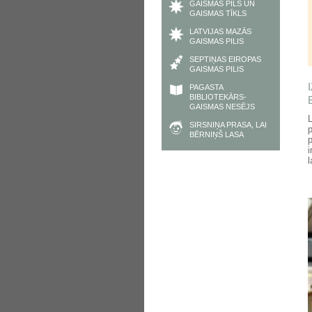
GAISMAS PILS UN
GAISMAS TĪKLS
LATVIJAS MAZĀS
GAISMAS PILIS
SEPTIŅAS EIROPAS
GAISMAS PILIS
PAGASTA
BIBLIOTEKĀRS-
GAISMAS NESĒJS
SIRSNIŅA PRASA, LAI
p
BĒRNIŅŠ LASA
i
l