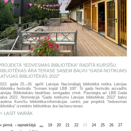
PROJEKTĀ “IEDVESMAS BIBLIOTĒKA” RADĪTĀ KURSĪŠU
BIBLIOTĒKAS ĀRA TERASE SAŅEM BALVU “GADA NOTIKUMS
LATVIJAS BIBLIOTĒKĀS 2022”
2023. gada 25.–26. aprīlī Latvijas Nacionālajā bibliotēkā notika Latvijas
Bibliotēku festivāls “Svinam kopā! LBB 100”. Šī gada festivāls aizvadīts
Latvijas Bibliotekāru biedrības simtgades zīmē. Pasniegta arī LBB Gada
balva 2022. Nominācijā “Gada notikums Latvijas bibliotēkās 2022” balvu
saņēma Kursīšu bibliotēka-informācijas centrs par projektā “Iedvesmas
ibliotēka” izveidoto bibliotēkas āra lasītavu-terasi.
LASĪT VAIRĀK
PAR PROJEKTĀ “IEDVESMAS BIBLIOTĒKA”
RADĪTĀ KURSĪŠU BIBLIOTĒKAS ĀRA
TERASE SAŅEM BALVU “GADA NOTIKUMS
LAPAS
« pirmā
‹ iepriekšējā
…
19
20
21
22
23
24
25
26
27
LATVIJAS BIBLIOTĒKĀS 2022”