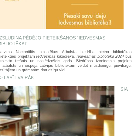
IZSLUDINA PĒDĒJO PIETEIKŠANOS “IEDVESMAS
BIBLIOTĒKAI”
Latvijas Nacionālās bibliotēkas Atbalsta biedrība aicina bibliotēkas
ieteikties projektam
Iedvesmas bibliotēka
.
Iedvesmas bibliotēka 2024
būs
projekta trešais un noslēdzošais gads. Biedrības izveidotais projekts
r atbalsts un iespēja Latvijas bibliotēkām veidot mūsdienīgu, pievilcīgu,
asītājiem un grāmatām draudzīgu vidi.
LASĪT VAIRĀK
PAR IZSLUDINA PĒDĒJO PIETEIKŠANOS
“IEDVESMAS BIBLIOTĒKAI”
SIA