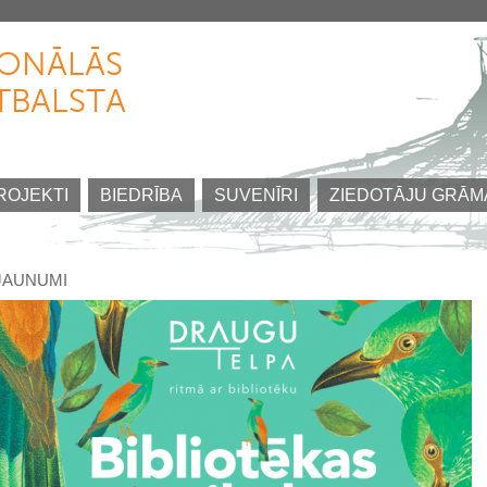
Pārlekt
uz
IONĀLĀS
galveno
TBALSTA
saturu
ROJEKTI
BIEDRĪBA
SUVENĪRI
ZIEDOTĀJU GRĀM
JAUNUMI