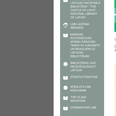
LATVIJAS NACIONĀLĀ
BIBLIOTĒKA", "THE
CASTLE OF LIGHT.
NATIONAL LIBRARY
OF LATVIA"
LNB LASĪTAVA
BĒRNIEM
MARINAS
KOSTEŅECKAS
ATMIŅU KRĀJUMS
"MANS XX GADSIMTS"
D
UN BRAUCIENI UZ
A
LATVIJAS
BIBLIOTĒKĀM
BIBLIOTĒKAS, KAS
PALĪDZĒJA IZAUGT
LATVIJAI
STĀSTA OTRA PUSE
ATBALSTS LNB
KRĀJUMAM
THE GLASS
MOUNTAIN
GRĀMATA PAR LNB