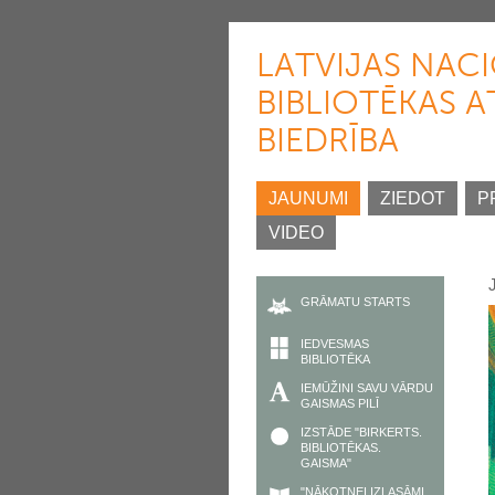
LATVIJAS NAC
BIBLIOTĒKAS A
BIEDRĪBA
JAUNUMI
ZIEDOT
P
VIDEO
GRĀMATU STARTS
IEDVESMAS
BIBLIOTĒKA
IEMŪŽINI SAVU VĀRDU
GAISMAS PILĪ
IZSTĀDE "BIRKERTS.
BIBLIOTĒKAS.
GAISMA"
"NĀKOTNEI IZLASĀMI.