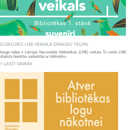
IELŪKOJIES LNB VEIKALĀ DRAUGU TELPA!
raugu telpa ir Latvijas Nacionālās bibliotēkas (LNB) veikals.To veido LNB
tbalsta biedrība sadarbībā ar bibliotēku.
LASĪT VAIRĀK
PAR IELŪKOJIES LNB VEIKALĀ DRAUGU
TELPA!