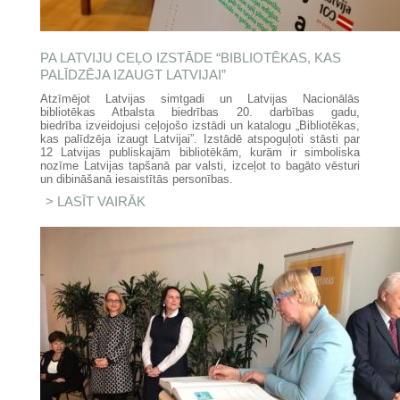
PA LATVIJU CEĻO IZSTĀDE “BIBLIOTĒKAS, KAS
PALĪDZĒJA IZAUGT LATVIJAI”
Atzīmējot Latvijas simtgadi un Latvijas Nacionālās
bibliotēkas Atbalsta biedrības 20. darbības gadu,
biedrība izveidojusi ceļojošo izstādi un katalogu „Bibliotēkas,
kas palīdzēja izaugt Latvijai”. Izstādē atspoguļoti stāsti par
12 Latvijas publiskajām bibliotēkām, kurām ir simboliska
nozīme Latvijas tapšanā par valsti, izceļot to bagāto vēsturi
un dibināšanā iesaistītās personības.
LASĪT VAIRĀK
PAR PA LATVIJU CEĻO IZSTĀDE
“BIBLIOTĒKAS, KAS PALĪDZĒJA
IZAUGT LATVIJAI”