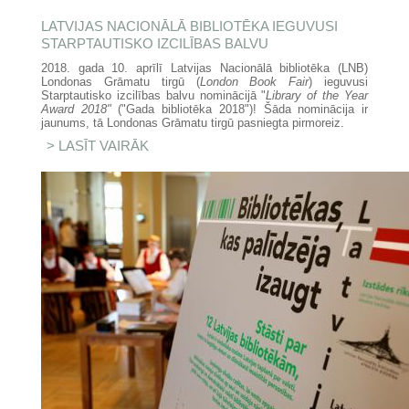
LATVIJAS NACIONĀLĀ BIBLIOTĒKA IEGUVUSI
STARPTAUTISKO IZCILĪBAS BALVU
2018. gada 10. aprīlī Latvijas Nacionālā bibliotēka (LNB)
Londonas Grāmatu tirgū (
London Book Fair
) ieguvusi
Starptautisko izcilības balvu nominācijā "
Library of the Year
Award 2018"
("Gada bibliotēka 2018")! Šāda nominācija ir
jaunums, tā Londonas Grāmatu tirgū pasniegta pirmoreiz.
LASĪT VAIRĀK
PAR LATVIJAS NACIONĀLĀ
BIBLIOTĒKA IEGUVUSI
STARPTAUTISKO IZCILĪBAS
BALVU