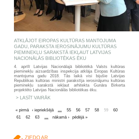
ATKLĀJOT EIROPAS KULTŪRAS MANTOJUMA
GADU, PARAKSTA IEROSINĀJUMU KULTŪRAS
PIEMINEKĻU SARAKSTĀ IEKĻAUT LATVIJAS
NACIONĀLĀS BIBLIOTĒKAS ĒKU
4. aprīlī Latvijas Nacionālajā bibliotēkā Valsts kultūras
pieminekļu aizsardzības inspekcija atklāja Eiropas Kultūras
mantojuma gadu 2018. Tās laikā visi bijušie Latvijas
Republikas kultūras ministri parakstīja ierosinājumu kultūras
pieminekļu sarakstā iekļaut arhitekta Gunāra Birkerta
projektēto Latvijas Nacionālās bibliotēkas ēku.
LASĪT VAIRĀK
PAR ATKLĀJOT EIROPAS
KULTŪRAS MANTOJUMA GADU,
PARAKSTA IEROSINĀJUMU
LAPAS
« pirmā
‹ iepriekšējā
…
55
56
57
58
59
60
KULTŪRAS PIEMINEKĻU
SARAKSTĀ IEKĻAUT LATVIJAS
61
62
63
…
nākamā ›
pēdējā »
NACIONĀLĀS BIBLIOTĒKAS ĒKU
ZIEDO AR