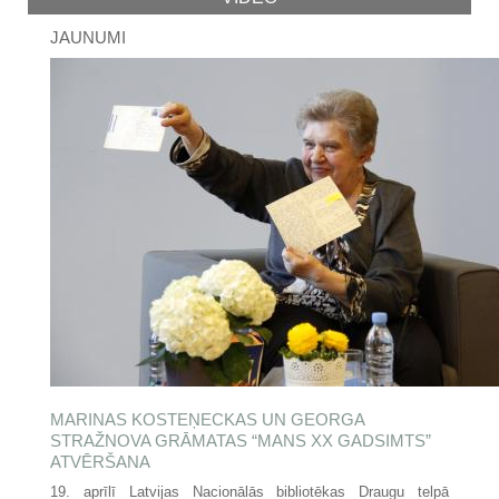
JAUNUMI
MARINAS KOSTEŅECKAS UN GEORGA
STRAŽNOVA GRĀMATAS “MANS XX GADSIMTS”
ATVĒRŠANA
19. aprīlī Latvijas Nacionālās bibliotēkas Draugu telpā