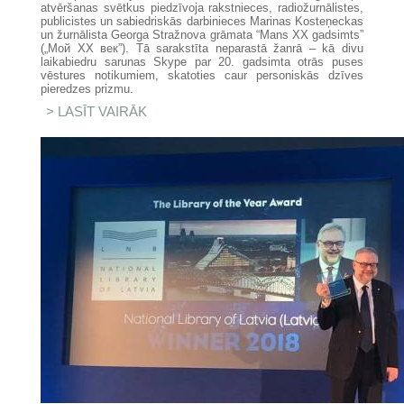
atvēršanas svētkus piedzīvoja rakstnieces, radiožurnālistes,
publicistes un sabiedriskās darbinieces Marinas Kosteņeckas
un žurnālista Georga Stražnova grāmata “Mans XX gadsimts”
(„Мой ХХ век”). Tā sarakstīta neparastā žanrā – kā divu
laikabiedru sarunas Skype par 20. gadsimta otrās puses
vēstures notikumiem, skatoties caur personiskās dzīves
pieredzes prizmu.
LASĪT VAIRĀK
PAR MARINAS KOSTEŅECKAS
UN GEORGA STRAŽNOVA
GRĀMATAS “MANS XX
GADSIMTS” ATVĒRŠANA