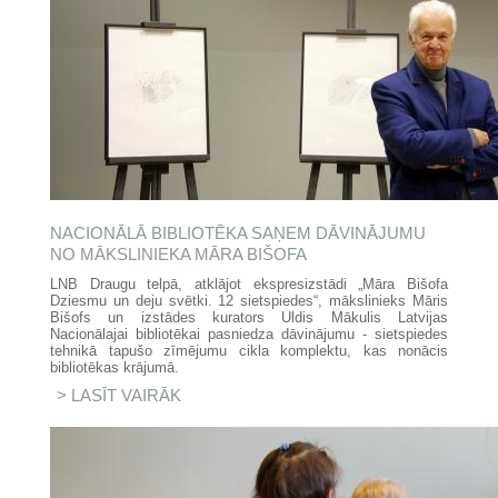
NACIONĀLĀ BIBLIOTĒKA SAŅEM DĀVINĀJUMU
NO MĀKSLINIEKA MĀRA BIŠOFA
LNB Draugu telpā, atklājot ekspresizstādi „Māra Bišofa
Dziesmu un deju svētki. 12 sietspiedes“, mākslinieks Māris
Bišofs un izstādes kurators Uldis Mākulis Latvijas
Nacionālajai bibliotēkai pasniedza dāvinājumu - sietspiedes
tehnikā tapušo zīmējumu cikla komplektu, kas nonācis
bibliotēkas krājumā.
LASĪT VAIRĀK
PAR NACIONĀLĀ BIBLIOTĒKA
SAŅEM DĀVINĀJUMU NO
MĀKSLINIEKA MĀRA BIŠOFA