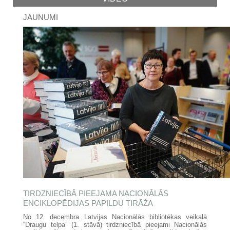
JAUNUMI
TIRDZNIECĪBĀ PIEEJAMA NACIONĀLĀS
ENCIKLOPĒDIJAS PAPILDU TIRĀŽA
No 12. decembra Latvijas Nacionālās bibliotēkas veikalā
“Draugu telpa” (1. stāvā) tirdzniecībā pieejami Nacionālās