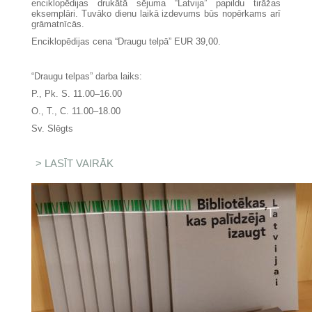
enciklopēdijas drukātā sējuma “Latvija” papildu tirāžas
eksemplāri. Tuvāko dienu laikā izdevums būs nopērkams arī
grāmatnīcās.
Enciklopēdijas cena “Draugu telpā” EUR 39,00.
“Draugu telpas” darba laiks:
P., Pk. S. 11.00–16.00
O., T., C. 11.00–18.00
Sv. Slēgts
LASĪT VAIRĀK
PAR TIRDZNIECĪBĀ PIEEJAMA
NACIONĀLĀS ENCIKLOPĒDIJAS
PAPILDU TIRĀŽA