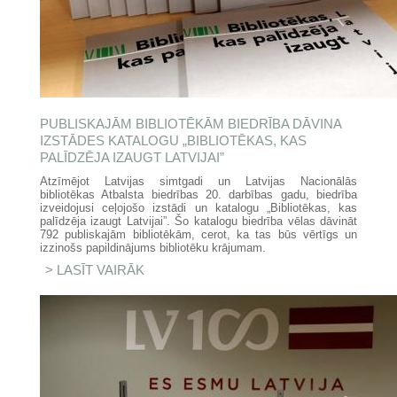
PUBLISKAJĀM BIBLIOTĒKĀM BIEDRĪBA DĀVINA
IZSTĀDES KATALOGU „BIBLIOTĒKAS, KAS
PALĪDZĒJA IZAUGT LATVIJAI”
Atzīmējot Latvijas simtgadi un Latvijas Nacionālās
bibliotēkas Atbalsta biedrības 20. darbības gadu, biedrība
izveidojusi ceļojošo izstādi un katalogu „Bibliotēkas, kas
palīdzēja izaugt Latvijai”. Šo katalogu biedrība vēlas dāvināt
792 publiskajām bibliotēkām, cerot, ka tas būs vērtīgs un
izzinošs papildinājums bibliotēku krājumam.
LASĪT VAIRĀK
PAR PUBLISKAJĀM
BIBLIOTĒKĀM BIEDRĪBA DĀVINA
IZSTĀDES KATALOGU
„BIBLIOTĒKAS, KAS PALĪDZĒJA
IZAUGT LATVIJAI”