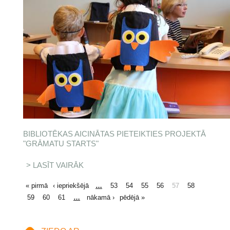
BIBLIOTĒKAS AICINĀTAS PIETEIKTIES PROJEKTĀ
"GRĀMATU STARTS"
LASĪT VAIRĀK
PAR BIBLIOTĒKAS AICINĀTAS
PIETEIKTIES PROJEKTĀ
"GRĀMATU STARTS"
LAPAS
« pirmā
‹ iepriekšējā
…
53
54
55
56
57
58
59
60
61
…
nākamā ›
pēdējā »